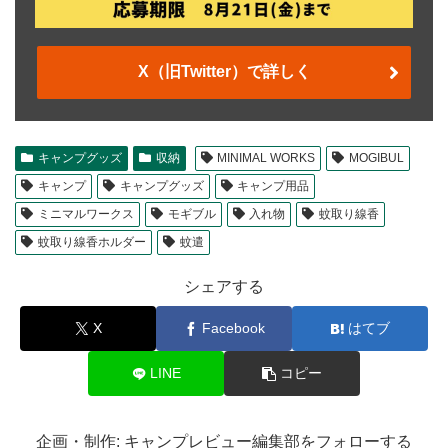
X（旧Twitter）で詳しく
キャンプグッズ
収納
MINIMAL WORKS
MOGIBUL
キャンプ
キャンプグッズ
キャンプ用品
ミニマルワークス
モギブル
入れ物
蚊取り線香
蚊取り線香ホルダー
蚊遣
シェアする
X
Facebook
はてブ
LINE
コピー
企画・制作: キャンプレビュー編集部をフォローする