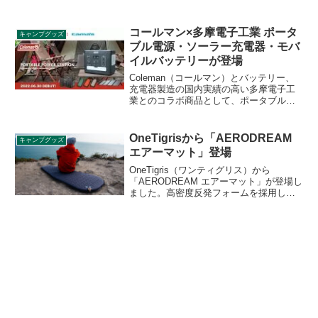
売されていた製品の復刻版で、ステンレ
ス製で熱に強く、安心して熱した鍋など
を直接置けるフィールドラック向けのオ
コールマン×多摩電子工業 ポータ
キャンプグッズ
プション製品です。詳細をレビューしま
ブル電源・ソーラー充電器・モバ
す。
イルバッテリーが登場
Coleman（コールマン）とバッテリー、
充電器製造の国内実績の高い多摩電子工
業とのコラボ商品として、ポータブル電
源２種・ソーラー充電器・モバイルバッ
テリー３種が登場します。いずれもアウ
トドアで使いやすい製品となっていま
OneTigrisから「AERODREAM
キャンプグッズ
す。詳細をレビューします。
エアーマット」登場
OneTigris（ワンティグリス）から
「AERODREAM エアーマット」が登場し
ました。高密度反発フォームを採用した
エアーマットで、約60秒で80%まで自動
膨張し、20秒空気を注入することで好み
の硬さに調節することができます。断熱
性を示すR値は4.1となっており、3シーズ
ンに対応します。詳細をレビューしま
す。