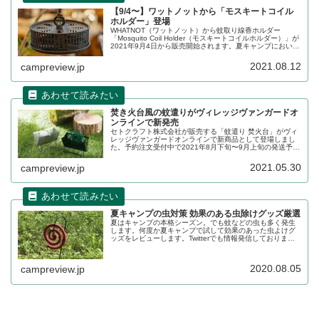
【9/4〜】ワットノットから「モスキートコイル
ホルダー」登場
WHATNOT（ワットノット）から蚊取り線香ホルダー
「Mosquito Coil Holder（モスキートコイルホルダー）」が
2021年9月4日から販売開始されます。夏キャンプにおいて
蚊取り線香やそのホルダーは必需品となります。詳細をレ
ビューします。
2021.08.12
campreview.jp
焚き火台風の蚊遣りがヴィレッジヴァンガードオ
ンラインで新発売
セトクラフト株式会社が販売する「蚊遣り 焚火台」がヴィ
レッジヴァンガードオンラインで新商品として登場しまし
た。予約注文受付中で2021年8月下旬〜9月上旬の発送予定
となっています。詳細をレビューします。
2021.05.30
campreview.jp
夏キャンプの虫対策 効果のある虫除けグッズ厳選
夏はキャンプの本格シーズン。でも蚊などの虫も多く発生
します。何度か夏キャンプで試して効果のあった虫よけグ
ッズをレビューします。Twitterでも情報発信しておりま
す。よろしければフォローお願いします。Follow
@Camp__Review...
2020.08.05
campreview.jp