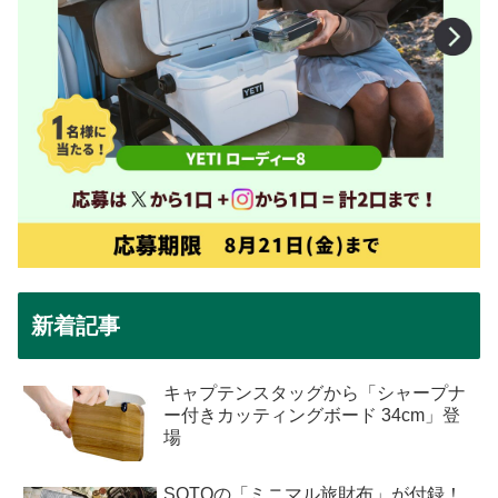
新着記事
キャプテンスタッグから「シャープナ
ー付きカッティングボード 34cm」登
場
SOTOの「ミニマル旅財布」が付録！