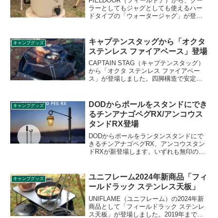
FIELDOOR（フィールドア）から、クー
ラーとしてもジャグとしても使えるハー
ドタイプの「ウォータージャグ」が登場
しました。2020年に一躍ヒットしたハー
ドタイプのジャグがフィールドアからお
手頃価格で登場です。詳細をレビューし
キャプテンスタッグから「オクタ
キャンプグッズ
ます。
ステンレス ファイアベース」登場
CAPTAIN STAG（キャプテンスタッグ）
から「オクタ ステンレス ファイアベー
ス」が登場しました。四脚構造で安定感
のある、ステンレス製のファイアベース
で、脚を開くだけで簡単に組み立てでき
ます。スキレットなどを載せて調理がで
DODからポールをスタンドにでき
キャンプグッズ
きるゴトク付きで焚き火料理にも対応し
るチンアナゴペグRX/アンコウス
ます。詳細をレビューします。
タンドRX登場
DODからポールをランタンスタンドにで
きるチンアナゴペグRX、アンコウスタン
ドRXが新登場します。いずれも無印のチ
ンアナゴペグ、アンコウスタンドのリニ
ューアルした後継モデルとなります。新
モデルで商品性はどう改善されたのでし
ユニフレーム2024年新商品「フィ
キャンプグッズ
ょうか。詳細をレビューします。
ールドラック ステンレス天板」
UNIFLAME（ユニフレーム）の2024年新
商品として「フィールドラック ステンレ
ス天板」が登場しました。2019年まで販