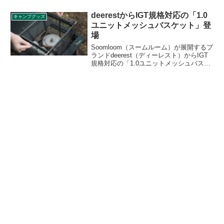
売されます。今回はミニ扇風機もしくは
真空断熱タンブラーが付属します。詳細
deerestからIGT規格対応の「1.0
キャンプグッズ
をレビューします。
ユニットメッシュバスケット」登
場
Soomloom（スームルーム）が展開するブ
ランドdeerest（ディーレスト）からIGT
規格対応の「1.0ユニットメッシュバスケ
ット」が登場しました。snow peak（スノ
ーピーク）のIGT規格に対応した1ユニッ
トサイズのメッシュバスケットで、対応
するテーブルにバスケットをセットする
ことができます。詳細をレビューしま
す。