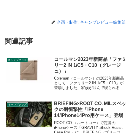
企画・制作: キャンプレビュー編集部
関連記事
コールマン2023年新商品「ファミ
キャンプグッズ
リー2 IN 1/C5・C10（グレージ
ュ）」
Coleman（コールマン）の2023年新商品
として「ファミリー2 IN 1/C5・C10」が
登場しました。家族が並んで寝られるフ
ァミリーサイズの寝袋に、おしゃれな新
色グレージュが仲間入りです。詳細をレ
ビューします。
BRIEFING×ROOT CO. MILスペッ
キャンプグッズ
クの耐衝撃性「iPhone
14/iPhone14Pro用ケース」登場
ROOT CO.（ルートコー）で定番の
iPhoneケース「GRAVITY Shock Resist
Case Pro.」に、BRIEFING（ブリーフィ