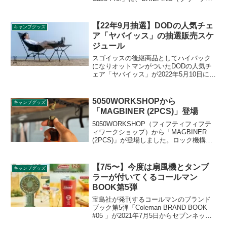
ング）のロゴを配した特別仕様の耐衝撃
性「iPhone 14/iPhone14Pro用ケース」が
登場しました。詳細をレビューします。
【22年9月抽選】DODの人気チェ
キャンプグッズ
ア「ヤバイッス」の抽選販売スケ
ジュール
スゴイッスの後継商品としてハイバック
になりオットマンがついたDODの人気チ
ェア「ヤバイッス」が2022年5月10日に発
売され、1時間足らずで完売してしまいま
した。2次ロット以降は抽選販売形式とな
ります。詳細をレビューします。
5050WORKSHOPから
キャンプグッズ
「MAGBINER (2PCS)」登場
5050WORKSHOP（フィフティフィフテ
ィワークショップ）から「MAGBINER
(2PCS)」が登場しました。ロック機構を
搭載したマグネットリリーサーで、一般
的な外れやすいマグネットリリーサーと
は異なり、不意の脱落を防止できるので
【7/5〜】今度は扇風機とタンブ
キャンプグッズ
日常使いでも安心して携行できます。詳
ラーが付いてくるコールマン
細をレビューします。
BOOK第5弾
宝島社が発刊するコールマンのブランド
ブック第5弾「Coleman BRAND BOOK
#05 」が2021年7月5日からセブンネット
ショッピング、セブンイレブン限定で発