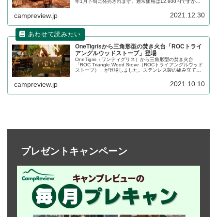
年1月下旬に発売されます。通常価格は12,800円ですが、
先着200名は20%割引の10,240円（税込）で購入可能で
す。詳細をレビューします。
2021.12.30
campreview.jp
OneTigrisから三角形型の焚き火台「ROCトライ
アングルウッドストーブ」登場
OneTigris（ワンティグリス）から三角形型の焚き火台
「ROC Triangle Wood Stove（ROCトライアングルウッド
ストーブ）」が登場しました。ステンレス製の組み立て式
焚き火台なので、収納時はとても薄くコンパクトになりま
す。詳細をレビューします。
2021.10.10
campreview.jp
プレゼントキャンペーン