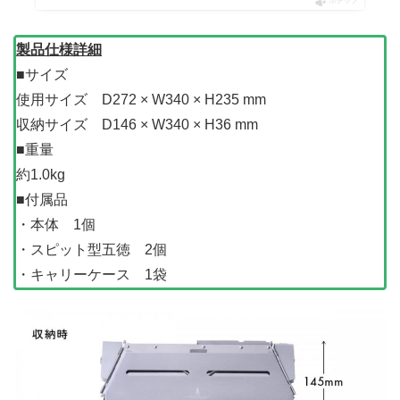
ポチップ
製品仕様詳細
■サイズ
使用サイズ D272 × W340 × H235 mm
収納サイズ D146 × W340 × H36 mm
■重量
約1.0kg
■付属品
・本体 1個
・スピット型五徳 2個
・キャリーケース 1袋