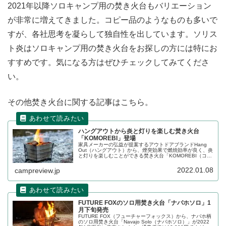
2021年以降ソロキャンプ用の焚き火台もバリエーション
が非常に増えてきました。コピー品のようなものも多いで
すが、各社思考を凝らして独自性を出しています。ソリス
ト炎はソロキャンプ用の焚き火台をお探しの方には特にお
すすめです。気になる方はぜひチェックしてみてくださ
い。
その他焚き火台に関する記事はこちら。
ハングアウトから炎と灯りを楽しむ焚き火台
「KOMOREBI」登場
家具メーカーの弘益が提案するアウトドアブランドHang
Out（ハングアウト）から、煙突効果で燃焼効率が良く、炎
と灯りを楽しむことができる焚き火台「KOMOREBI（コモ
レビ）」が登場しました。詳細をレビューします。
2022.01.08
campreview.jp
FUTURE FOXのソロ用焚き火台「ナバホソロ」1
月下旬発売
FUTURE FOX（フューチャーフォックス）から、ナバホ柄
のソロ用焚き火台「Navajo Solo（ナバホソロ）」が2022