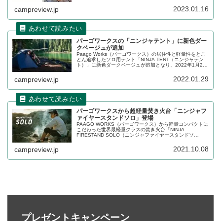
アに対応できる懐の深い調理道具です。詳細をレビューし
ます。
2023.01.16
campreview.jp
パーゴワークスの「ニンジャテント」に新色ダー
クベージュが追加
Paago Works（パーゴワークス）の居住性と軽量性をとこ
とん追求したソロ用テント「NINJA TENT（ニンジャテン
ト）」に新色ダークベージュが追加となり、2022年1月28
日より抽選申込の受付が始まっています。詳細をレビュー
します。
2022.01.29
campreview.jp
パーゴワークスから超軽量焚き火台「ニンジャフ
ァイヤースタンドソロ」登場
PAAGO WORKS（パーゴワークス）から軽量コンパクトに
こだわった世界最軽量クラスの焚き火台「NINJA
FIRESTAND SOLO（ニンジャファイヤースタンドソ
ロ）」が登場しました。重量275gの超軽量焚き火台です。
詳細をレビューします。
2021.10.08
campreview.jp
プレゼントキャンペーン