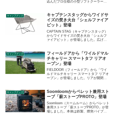
込んだプロ仕様の小型ソフトクーラー
「MINI COOLER BAG PRO（ミニクーラ
ーバッグプロ）」が登場しました。真空
パネルを搭載した高保冷力ランチボック
キャプテンスタッグからワイドサ
キャンプグッズ
スです。詳細をレビューします。
イズの焚き火台「シェルファイア
ピット」登場
CAPTAIN STAG（キャプテンスタッグ）
からワイドサイズの焚き火台「シェルフ
ァイアピット」が登場しました。広げる
と40×40cmの大きさになるため、ソロで
もファミリーでも使いやすい焚き火台で
す。詳細をレビューします。
フィールドアから「ワイルドマル
キャンプグッズ
チキャリー スマートタフ リアオ
ープン」登場
FIELDOOR（フィールドア）から「ワイ
ルドマルチキャリー スマートタフ リアオ
ープン」が登場しました。リアが開閉式
の構造になっているキャリーワゴンで、
長い荷物も運べます。スライド式フック
で簡単にロックでき、荷物をカゴから高
Soomloomからペレット兼用スト
キャンプグッズ
く持ち上げずに、スムーズに出し入れで
ーブ「薪ストーブPROTO」登場
きます。詳細をレビューします。
Soomloom（スームルーム）からペレット
兼用ストーブ「薪ストーブPROTO」が登
場しました。本体は鉄製、煙突パイプは