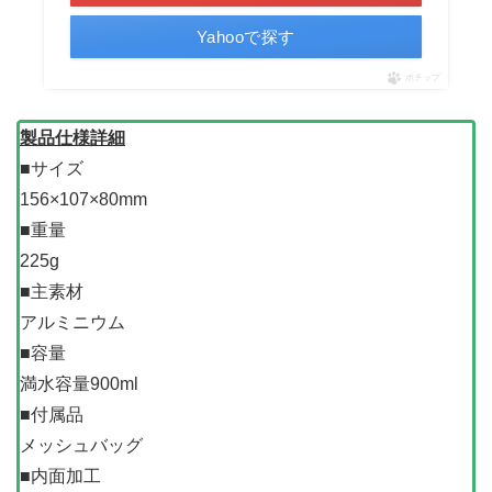
Yahooで探す
ポチップ
製品仕様詳細
■サイズ
156×107×80mm
■重量
225g
■主素材
アルミニウム
■容量
満水容量900ml
■付属品
メッシュバッグ
■内面加工