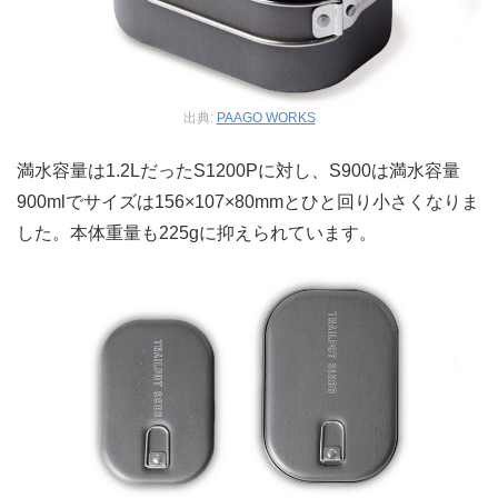
出典:
PAAGO WORKS
満水容量は1.2LだったS1200Pに対し、S900は満水容量
900mlでサイズは156×107×80mmとひと回り小さくなりま
した。本体重量も225gに抑えられています。