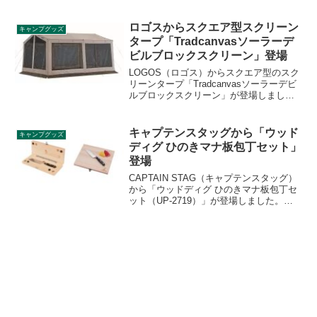
ステンレス製の薪ストーブで、長時間の
燃焼でも変形しにくいのが特徴です薪だ
けでなく、ペレットも燃料として使える
ロゴスからスクエア型スクリーン
キャンプグッズ
兼用薪ストーブです。詳細をレビューし
タープ「Tradcanvasソーラーデ
ます。
ビルブロックスクリーン」登場
LOGOS（ロゴス）からスクエア型のスク
リーンタープ「Tradcanvasソーラーデビ
ルブロックスクリーン」が登場しまし
た。4面がメッシュになっており通気性が
よく、アレンジ性の高いタープです。詳
細をレビューします。
キャプテンスタッグから「ウッド
キャンプグッズ
ディグ ひのきマナ板包丁セット」
登場
CAPTAIN STAG（キャプテンスタッグ）
から「ウッドディグ ひのきマナ板包丁セ
ット（UP-2719）」が登場しました。国
産ひのきを使用した折りたたみ式のまな
板の中に、ディンプル加工が施された三
徳包丁を収納できるセット商品です。詳
細をレビューします。