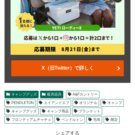
X（旧Twitter）で詳しく
キャンプグッズ
暖房器具
A&Fカントリー
PENDLETON
エイアンドエフ
オリジナル
キャンプ
キャンプグッズ
キャンプ用品
ブランケット
フロンティアムチャチョ
ペンドルトン
毛布
限定
シェアする