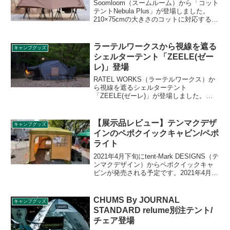
Soomloom（スームルーム）から「コット
テントNebula Plus」が登場しました。
210×75cmの大きさのコットに対応するコ
ットテントで、メッシュインナーとレイ
ンフライは分離型で設計されており、組
み合わせて設営することはもちろん、単
ラーテルワークスから視線を遮る
キャンプグッズ
体でも利用できます。詳細をレビューし
シェルターテント「ZEELE(ゼー
ます。
レ)」登場
RATEL WORKS（ラーテルワークス）か
ら視線を遮るシェルターテント
「ZEELE(ゼーレ)」が登場しました。人
目を気にせずプライベート空間を堪能で
きるシェルターテントで、シルナイロン
生地特有の美しさと、無駄を省くことで
【展示品レビュー】テンマクデザ
キャンプグッズ
シンプルかつ存在感のあるデザインが特
インのペポクイックキャビン/ペポ
徴です。詳細をレビューします。
ライト
2021年4月下旬にtent-Mark DESIGNS（テ
ンマクデザイン）からペポクイックキャ
ビンが発売される予定です。2021年4月3
日、4日に開催されていたアウトドアデイ
ジャパン2021東京にて初展示されていた
ため、実物の様子をレビューします。
CHUMS By JOURNAL
キャンプグッズ
STANDARD relume別注テント/
チェア登場