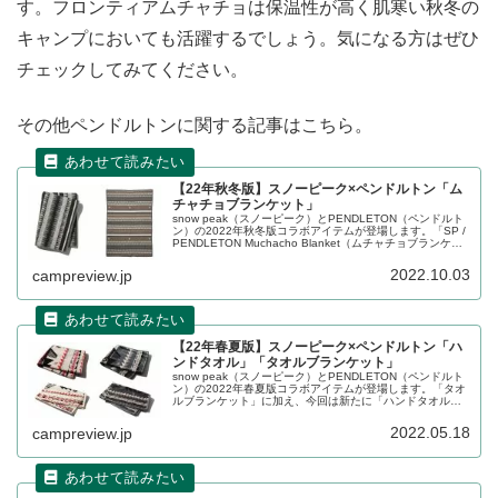
す。フロンティアムチャチョは保温性が高く肌寒い秋冬の
キャンプにおいても活躍するでしょう。気になる方はぜひ
チェックしてみてください。
その他ペンドルトンに関する記事はこちら。
【22年秋冬版】スノーピーク×ペンドルトン「ム
チャチョブランケット」
snow peak（スノーピーク）とPENDLETON（ペンドルト
ン）の2022年秋冬版コラボアイテムが登場します。「SP /
PENDLETON Muchacho Blanket（ムチャチョブランケッ
ト）」がTHUNDER BASKET OXFORD（サンダーバスケ
ットオックスフォード）柄で登場です。詳細をレビューし
2022.10.03
campreview.jp
ます。
【22年春夏版】スノーピーク×ペンドルトン「ハ
ンドタオル」「タオルブランケット」
snow peak（スノーピーク）とPENDLETON（ペンドルト
ン）の2022年春夏版コラボアイテムが登場します。「タオ
ルブランケット」に加え、今回は新たに「ハンドタオル」
も登場しました。2022年6月4日まで予約受付しています。
詳細をレビューします。
2022.05.18
campreview.jp