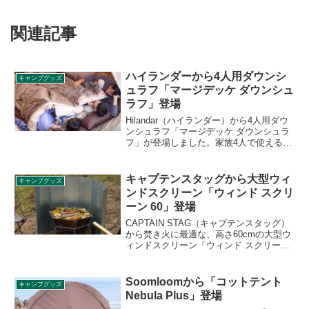
関連記事
ハイランダーから4人用ダウンシ
キャンプグッズ
ュラフ「マージデッケ ダウンシュ
ラフ」登場
Hilandar（ハイランダー）から4人用ダウ
ンシュラフ「マージデッケ ダウンシュラ
フ」が登場しました。家族4人で使える
230cm×190cmの大型サイズシュラフであ
るにもかかわらず、ダウン素材を採用す
ることでコンパクトに収納できます。詳
キャプテンスタッグから大型ウィ
キャンプグッズ
細をレビューします。
ンドスクリーン「ウィンド スクリ
ーン 60」登場
CAPTAIN STAG（キャプテンスタッグ）
から焚き火に最適な、高さ60cmの大型ウ
ィンドスクリーン「ウィンド スクリーン
60（UG-3311）」が登場しました。風を
防ぐウィンドスクリーンと、熱を反射す
るリフレクターの2つの効果を発揮しま
Soomloomから「コットテント
キャンプグッズ
す。詳細をレビューします。
Nebula Plus」登場