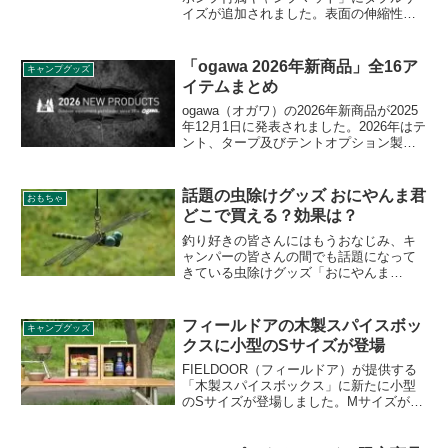
イズが追加されました。表面の伸縮性素
材と高密度ウレタンの組み合わせで、従
来にない弾力ある寝心地を実現したマッ
トで、バルブを開放にするだけで自然に
「ogawa 2026年新商品」全16ア
キャンプグッズ
膨らむ仕様です。今回新たにダブルサイ
イテムまとめ
ズが追加となりました。詳細をレビュー
します。
ogawa（オガワ）の2026年新商品が2025
年12月1日に発表されました。2026年はテ
ント、タープ及びテントオプション製品
が13アイテム、テーブルやラックなどの
ファーニチャー類が3アイテム登場しま
す。詳細をレビューします。
話題の虫除けグッズ おにやんま君
おもちゃ
どこで買える？効果は？
釣り好きの皆さんにはもうおなじみ、キ
ャンパーの皆さんの間でも話題になって
きている虫除けグッズ「おにやんま
君」。ヒットの理由は何なのでしょう
か。気になっている方向けにどこで買え
るのか、虫除け効果はいかほどなのか、
フィールドアの木製スパイスボッ
キャンプグッズ
レビューします。
クスに小型のSサイズが登場
FIELDOOR（フィールドア）が提供する
「木製スパイスボックス」に新たに小型
のSサイズが登場しました。Mサイズが
(約)55.5cm×10cm×37cmだったのに対
し、Sサイズは(約)42cm×8cm×22cmと、