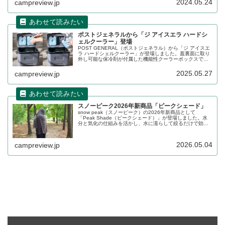
2024.05.24
campreview.jp
ポストジェネラルから「ジ アイスエラ ハードシ
ェルクーラー」登場
POST GENERAL（ポストジェネラル）から「ジ アイスエ
ラ ハードシェルクーラー」が登場しました。蓋裏面に取り
外し可能な保冷剤が付属した機能性クーラーボックスで、
蓋の裏面から冷気が下がり、効率的に庫内を保冷できま
す。サイズは容量5Lと12Lの2サイズ展開です。詳細をレビ
2025.05.27
campreview.jp
ューします。
スノーピーク2026年新商品「ピークシェード」
snow peak（スノーピーク）の2026年新商品として
「Peak Shade（ピークシェード）」が登場しました。水
分と気化の仕組みを活かし、水に濡らして絞るだけで効率
的に身体を冷却できる気過冷却ポンチョです。暑熱環境下
における休息や回復をサポートします。詳細をレビューし
ます。
2026.05.04
campreview.jp