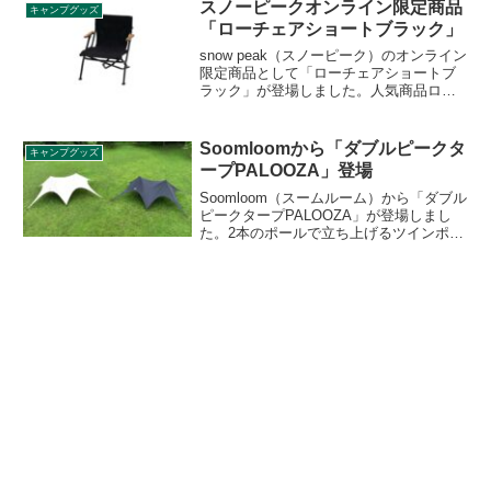
小回りがきくサイズ感となっています。
スノーピークオンライン限定商品
キャンプグッズ
詳細をレビューします。
「ローチェアショートブラック」
snow peak（スノーピーク）のオンライン
限定商品として「ローチェアショートブ
ラック」が登場しました。人気商品ロー
チェアショートの限定ブラックカラー
で、座面の高さを地上高30cmに設定する
ことで、リラックス感と食事や作業のし
Soomloomから「ダブルピークタ
キャンプグッズ
やすさを両立しています。詳細をレビュ
ープPALOOZA」登場
ーします。
Soomloom（スームルーム）から「ダブル
ピークタープPALOOZA」が登場しまし
た。2本のポールで立ち上げるツインポー
ルタープで、空間を広く確保できるた
め、大人数でもゆったりと過ごせます。
本体素材は非常に頑丈で引き裂きに強い
オックスフォード生地を採用していま
す。詳細をレビューします。