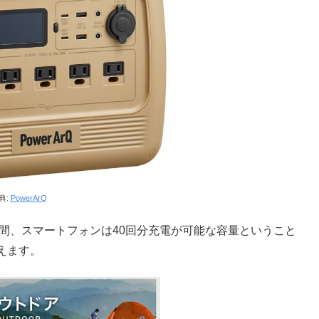
典:
PowerArQ
時間、スマートフォンは40回分充電が可能な容量ということ
えます。