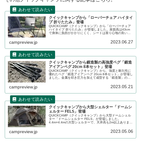
クイックキャンプから「ローバーチェア ハイタイ
プ 折りたたみ」登場
QUICKCAMP（クイックキャンプ）から「ローバーチェア
ハイタイプ 折りたたみ」が登場しました。座面高は43cm
で身体に負担がかかりにくく、シートは座り心地の良いウ
レタンフォーム入りです。詳細をレビューします。
2023.06.27
campreview.jp
クイックキャンプから鍛造製の高強度ペグ「鍛造
アイアンペグ 20cm 8本セット」登場
QUICKCAMP（クイックキャンプ）から、強度と耐久性に
優れたペグ「鍛造アイアンペグ 20cm 8本セット」が登場し
ました。金属を叩き圧力を加えて成型する「鍛造製」の丈
夫なペグです。詳細をレビューします。
2023.05.21
campreview.jp
クイックキャンプから大型シェルター「ドームシ
ェルター FELS」登場
QUICKCAMP（クイックキャンプ）から大型ドームシェル
ター「ドームシェルター FELS」が登場しました。
4.4m×4.4mの大型シェルターで、天井高も2m以上ありま
す。また、ビニール窓搭載で夜には星空を鑑賞することも
できます。詳細をレビューします。
2023.05.06
campreview.jp