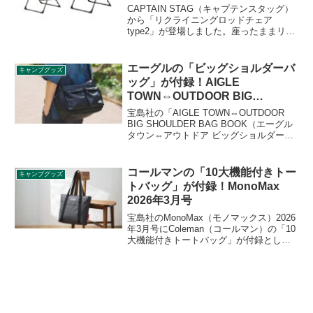
CAPTAIN STAG（キャプテンスタッグ）
から「リクライニングロッドチェア
type2」が登場しました。座ったままリク
ライニング操作ができる、ロースタイル
設計のリクライニングチェアで、背もた
れはシーンに合わせて角度調整ができ、
エーグルの「ビッグショルダーバ
キャンプグッズ
焚き火やくつろぎ時間をより快適に楽し
ッグ」が付録！AIGLE
めます。詳細をレビューします。
TOWN⇔OUTDOOR BIG
SHOULDER BAG BOOK
宝島社の「AIGLE TOWN⇔OUTDOOR
BIG SHOULDER BAG BOOK（エーグル
タウン⇔アウトドア ビッグショルダーバ
ッグブック）」にエーグルの「ビッグシ
ョルダーバッグ」が付録として付きま
す。タフタ調のレイヤー生地で高見えす
コールマンの「10大機能付きトー
キャンプグッズ
る、収納力抜群のショルダーバッグで
トバッグ」が付録！MonoMax
す。詳細をレビューします。
2026年3月号
宝島社のMonoMax（モノマックス）2026
年3月号にColeman（コールマン）の「10
大機能付きトートバッグ」が付録として
付きます。タフな生地、豊富な収納ポケ
ットといった基本スペックの高さに加
え、キャリーバー通しのような便利機能
も搭載したトートバッグです。詳細をレ
ビューします。