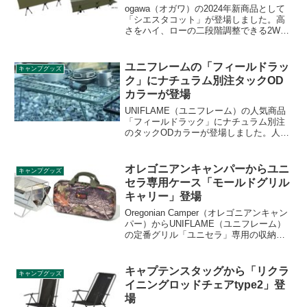
ogawa（オガワ）の2024年新商品として
「シエスタコット」が登場しました。高
さをハイ、ローの二段階調整できる2Way
コットで、ハイモードの際は高さ39cm、
ローモードの際は高さ19cmで使えるの
で、利用シーンに合わせて使い分けられ
ユニフレームの「フィールドラッ
キャンプグッズ
ます。詳細をレビューします。
ク」にナチュラム別注タックOD
カラーが登場
UNIFLAME（ユニフレーム）の人気商品
「フィールドラック」にナチュラム別注
のタックODカラーが登場しました。人気
定番商品だけに多くの人が使っているフ
ィールドラックですが、別注カラーであ
れば特別感を味わえます。詳細をレビュ
オレゴニアンキャンパーからユニ
キャンプグッズ
ーします。
セラ専用ケース「モールドグリル
キャリー」登場
Oregonian Camper（オレゴニアンキャン
パー）からUNIFLAME（ユニフレーム）
の定番グリル「ユニセラ」専用の収納ケ
ース「モールドグリルキャリー」が登場
しました。モールド成形フォーム採用の
セミハードケースで、衝撃から守りま
キャプテンスタッグから「リクラ
キャンプグッズ
す。詳細をレビューします。
イニングロッドチェアtype2」登
場