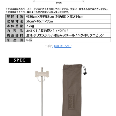
出典:
QUICKCAMP