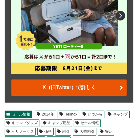
X（旧Twitter）で詳しく
セール情報
2024年
Helinox
いつから
キャンプ
キャンプグッズ
キャンプ用品
セール情報
ヘリノックス
価格
割引
大幅割引
安い