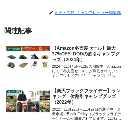
企画・制作: キャンプレビュー編集部
関連記事
【Amazon冬支度セール】最大
セール情報
37%OFF! DODの割引キャンプグ
ッズ（2024年）
2024年11月4日〜12日の期間中、Amazon
にて「冬支度セール」が開催されていま
す。アウトドア用品、キャンプ用品もセ
ールの対象となっており、DOD（ディー
オーディー）のキャンプグッズもお得に
購入できます。詳細をレビューします。
【楽天ブラックフライデー】ラン
セール情報
キング上位割引キャンプグッズ
（2022年）
2022年11月22日〜11月27日の期間中、楽
天市場でBlack Friday（ブラックフライデ
ー）セールが開催されています。11月23
日のデイリー売上ランキング上位にラン
クしている割引キャンプグッズをご紹介