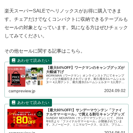
楽天スーパーSALEでヘリノックスがお得に購入できま
す。チェアだけでなくコンパクトに収納できるテーブルも
セールの対象となっています。気になる方はぜひチェック
してみてください。
その他セールに関する記事はこちら。
【最大64%OFF】ワークマンのキャンプグッズが
大幅値下げ
WORKMAN（ワークマン）オンラインストアにてキャンプ
グッズが大幅値引きされています。耐久撥水3ルームシェル
ター 4人用テント、耐久撥水2ルームシェルター 3人用テン
トなどテント類もセールの対象となっており、大幅に割り
引かれています。詳細をレビューします。
2024.09.02
campreview.jp
【最大80%OFF!】サンデーマウンテン「ファイ
ナルサマーセール」で買える割引キャンプグッズ
SUNDAY MOUNTAIN（サンデーマウンテン）にて、2024
年8月より「ファイナルサマーセール」が開催されていま
す。スノーピーク、ミニマルワークス、ロゴス、プリムス
など、人気ブランドの数多くのキャンプ用品が最大
80%OFFで割引販売されています。詳細をレビューしま
2024.08.01