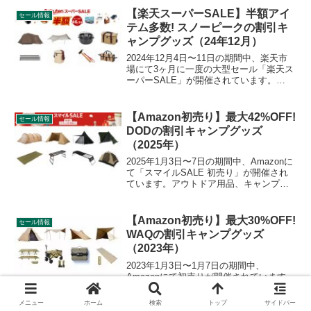
します。
【楽天スーパーSALE】半額アイ
セール情報
テム多数! スノーピークの割引キ
ャンプグッズ（24年12月）
2024年12月4日〜11日の期間中、楽天市
場にて3ヶ月に一度の大型セール「楽天ス
ーパーSALE」が開催されています。
snow peak（スノーピーク）の割引対象と
なっている製品、販売価格などを一覧化
します。詳細をレビューします。
【Amazon初売り】最大42%OFF!
セール情報
DODの割引キャンプグッズ
（2025年）
2025年1月3日〜7日の期間中、Amazonに
て「スマイルSALE 初売り」が開催され
ています。アウトドア用品、キャンプ用
品もセールの対象となっており、
DOD（ディーオーディー）のキャンプグ
ッズもお得に購入できます。詳細をレビ
【Amazon初売り】最大30%OFF!
セール情報
ューします。...
WAQの割引キャンプグッズ
（2023年）
2023年1月3日〜1月7日の期間中、
Amazonにて初売りが開催されています。
ポイント還元率が上がるポイントアップ
キャンペーンも同時開催されています。
メニュー
ホーム
検索
トップ
サイドバー
WAQ（ワック）の割引対象となっている