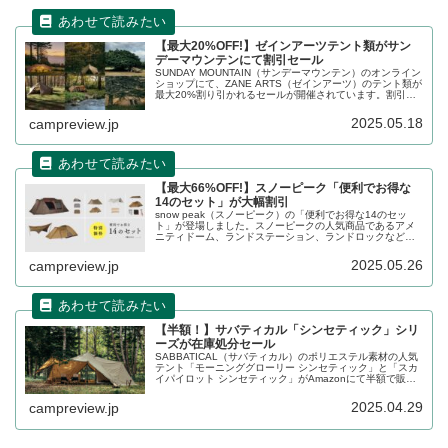
【最大20%OFF!】ゼインアーツテント類がサン
デーマウンテンにて割引セール
SUNDAY MOUNTAIN（サンデーマウンテン）のオンライン
ショップにて、ZANE ARTS（ゼインアーツ）のテント類が
最大20%割り引かれるセールが開催されています。割引ク
ーポン入力でギギ1、ギギ2、オキトマ2、ギモーグ、ロ
ガ、ゼクーM TCがお得に購入できます。詳細をレビューし
2025.05.18
campreview.jp
ます。
【最大66%OFF!】スノーピーク「便利でお得な
14のセット」が大幅割引
snow peak（スノーピーク）の「便利でお得な14のセッ
ト」が登場しました。スノーピークの人気商品であるアメ
ニティドーム、ランドステーション、ランドロックなど
が、オプション製品や関連製品とセット販売となることで
大幅に割り引かれています。詳細をレビューします。
2025.05.26
campreview.jp
【半額！】サバティカル「シンセティック」シリ
ーズが在庫処分セール
SABBATICAL（サバティカル）のポリエステル素材の人気
テント「モーニンググローリー シンセティック」と「スカ
イパイロット シンセティック」がAmazonにて半額で販売
されています。2025年の新商品として登場したプラスシリ
ーズの販売に伴い在庫処分が行われています。詳細をレビ
2025.04.29
campreview.jp
ューします。