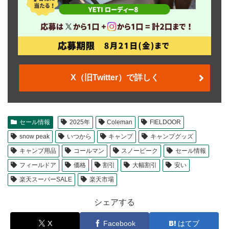
X（旧Twitter）で詳しく
セール情報
2025年
Coleman
FIELDOOR
snow peak
いつから
キャンプ
キャンプグッズ
キャンプ用品
コールマン
スノーピーク
セール情報
フィールドア
価格
割引
大幅割引
安い
楽天スーパーSALE
楽天市場
シェアする
X
Facebook
はてブ