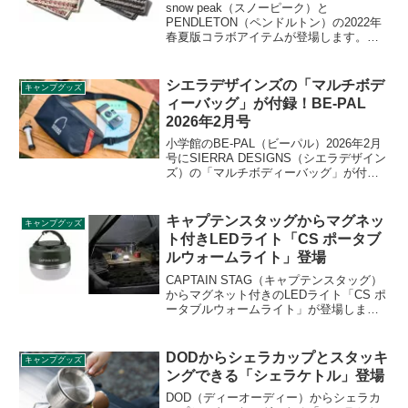
snow peak（スノーピーク）と
PENDLETON（ペンドルトン）の2022年
春夏版コラボアイテムが登場します。
「タオルブランケット」に加え、今回は
新たに「ハンドタオル」も登場しまし
た。2022年6月4日まで予約受付していま
シエラデザインズの「マルチボデ
キャンプグッズ
す。詳細をレビューします。
ィーバッグ」が付録！BE-PAL
2026年2月号
小学館のBE-PAL（ビーパル）2026年2月
号にSIERRA DESIGNS（シエラデザイン
ズ）の「マルチボディーバッグ」が付録
として付きます。本体は約100gと超軽量
ながら、500mlボトルが2本入る大容量の
ボディーバッグで、街でもソトでも大活
キャプテンスタッグからマグネッ
キャンプグッズ
躍するアイテムです。詳細をレビューし
ト付きLEDライト「CS ポータブ
ます。
ルウォームライト」登場
CAPTAIN STAG（キャプテンスタッグ）
からマグネット付きのLEDライト「CS ポ
ータブルウォームライト」が登場しまし
た。コンパクトでやさしい灯りのウォー
ムライトで、マグネットを使って様々な
場所にセットできます。詳細をレビュー
DODからシェラカップとスタッキ
キャンプグッズ
します。
ングできる「シェラケトル」登場
DOD（ディーオーディー）からシェラカ