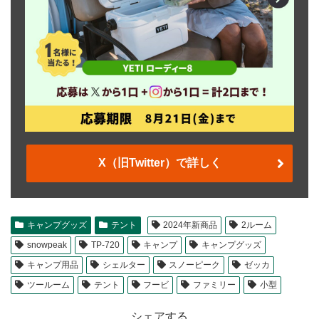
X（旧Twitter）で詳しく
キャンプグッズ
テント
2024年新商品
2ルーム
snowpeak
TP-720
キャンプ
キャンプグッズ
キャンプ用品
シェルター
スノーピーク
ゼッカ
ツールーム
テント
フービ
ファミリー
小型
シェアする