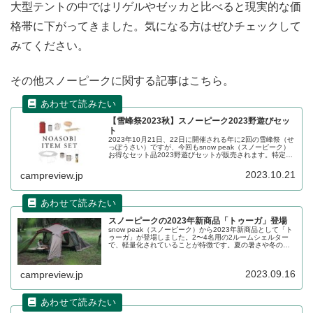
大型テントの中ではリゲルやゼッカと比べると現実的な価
格帯に下がってきました。気になる方はぜひチェックして
みてください。
その他スノーピークに関する記事はこちら。
【雪峰祭2023秋】スノーピーク2023野遊びセッ
ト
2023年10月21日、22日に開催される年に2回の雪峰祭（せ
っぽうさい）ですが、今回もsnow peak（スノーピーク）
お得なセット品2023野遊びセットが販売されます。特定ジ
ャンルをまとめ買いする予定のある方にはお得なセットと
なっています。詳細をレビューします。
2023.10.21
campreview.jp
スノーピークの2023年新商品「トゥーガ」登場
snow peak（スノーピーク）から2023年新商品として「ト
ゥーガ」が登場しました。2〜4名用の2ルームシェルター
で、軽量化されていることが特徴です。夏の暑さや冬の寒
さ対策もバッチリで、オールシーズンに対応しています。
詳細をレビューします。
2023.09.16
campreview.jp