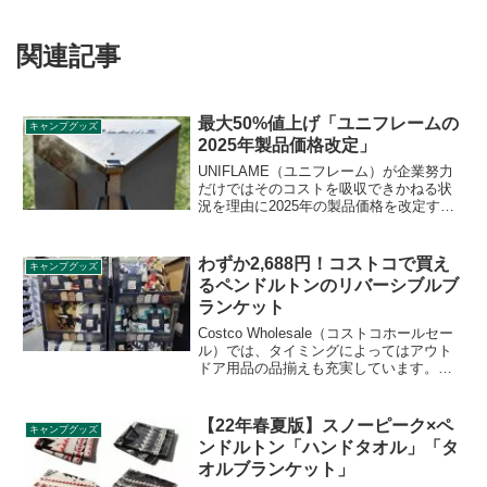
関連記事
最大50%値上げ「ユニフレームの
キャンプグッズ
2025年製品価格改定」
UNIFLAME（ユニフレーム）が企業努力
だけではそのコストを吸収できかねる状
況を理由に2025年の製品価格を改定する
ことを発表しました。9製品について価格
改定が発表されており、新価格は2025年2
月3日より適用されます。詳細をレビュー
わずか2,688円！コストコで買え
キャンプグッズ
します。
るペンドルトンのリバーシブルブ
ランケット
Costco Wholesale（コストコホールセー
ル）では、タイミングによってはアウト
ドア用品の品揃えも充実しています。人
気ブランドPENDLETON（ペンドルト
ン）のリバーシブルブランケット（コッ
トン60%）が販売されていたので、詳細
【22年春夏版】スノーピーク×ペ
キャンプグッズ
をレビューします。
ンドルトン「ハンドタオル」「タ
オルブランケット」