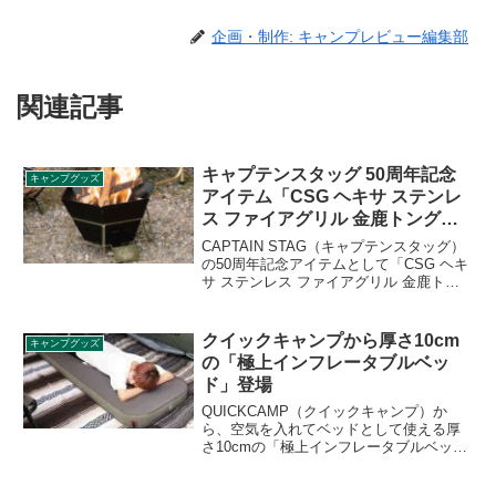
企画・制作: キャンプレビュー編集部
関連記事
キャプテンスタッグ 50周年記念
キャンプグッズ
アイテム「CSG ヘキサ ステンレ
ス ファイアグリル 金鹿トングセ
ット」
CAPTAIN STAG（キャプテンスタッグ）
の50周年記念アイテムとして「CSG ヘキ
サ ステンレス ファイアグリル 金鹿トン
グセット」が登場しました。キャプテン
スタッグを代表する焚き火台「ヘキサス
テンレスファイアグリル」に、人気の
クイックキャンプから厚さ10cm
キャンプグッズ
「鹿トング」を加えた、50周年ゴールド
の「極上インフレータブルベッ
バージョンの特別セットです。詳細をレ
ド」登場
ビューします。
QUICKCAMP（クイックキャンプ）か
ら、空気を入れてベッドとして使える厚
さ10cmの「極上インフレータブルベッ
ド」が2021年9月中旬より販売されます。
厚みが10cmもあり極上の寝心地が期待で