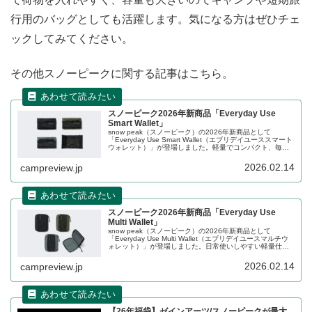
行用のバッグとしても活躍します。気になる方はぜひチェ
ックしてみてください。
その他スノーピークに関する記事はこちら。
スノーピーク2026年新商品「Everyday Use
Smart Wallet」
snow peak（スノーピーク）の2026年新商品として
「Everyday Use Smart Wallet（エブリデイユーススマート
ウォレット）」が登場しました。軽量でコンパクト、毎日
の生活に気軽に使える三つ折りウォレットで、手のひらに
収まるサイズなので、ポケットやバッグに入れても邪魔に
2026.02.14
campreview.jp
なりません。詳細をレビューします。
スノーピーク2026年新商品「Everyday Use
Multi Wallet」
snow peak（スノーピーク）の2026年新商品として
「Everyday Use Multi Wallet（エブリデイユースマルチウ
ォレット）」が登場しました。日常使いしやすい軽量仕様
の二つ折りウォレットで、表地には水をはじきやすい加工
を施したナイロン素材を使用し、ファスナーでスムーズに
2026.02.14
campreview.jp
開閉できます。詳細をレビューします。
【26年福袋】ゼインアーツ/スノーピークが最大