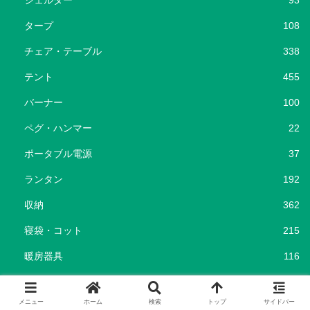
シェルター
93
タープ
108
チェア・テーブル
338
テント
455
バーナー
100
ペグ・ハンマー
22
ポータブル電源
37
ランタン
192
収納
362
寝袋・コット
215
暖房器具
116
焚き火台・ナイフ・斧
201
メニュー
ホーム
検索
トップ
サイドバー
キャンプ場
96