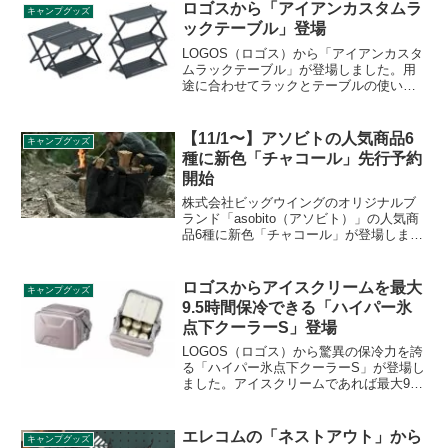
きそうです。詳細をレビューします。
ロゴスから「アイアンカスタムラ
キャンプグッズ
ックテーブル」登場
LOGOS（ロゴス）から「アイアンカスタ
ムラックテーブル」が登場しました。用
途に合わせてラックとテーブルの使い分
けが可能なラックテーブルで、天板のス
リットには様々なギアを吊るすことがで
き、市販のS字フックを用意すればさらに
【11/1〜】アソビトの人気商品6
キャンプグッズ
幅広く使用できます。詳細をレビューし
種に新色「チャコール」先行予約
ます。
開始
株式会社ビッグウイングのオリジナルブ
ランド「asobito（アソビト）」の人気商
品6種に新色「チャコール」が登場しま
す。薪ケース、コンテナトート、ツール
ボックスなどの新色が2021年12月1日より
販売開始予定です。詳細をレビューしま
ロゴスからアイスクリームを最大
キャンプグッズ
す。
9.5時間保冷できる「ハイパー氷
点下クーラーS」登場
LOGOS（ロゴス）から驚異の保冷力を誇
る「ハイパー氷点下クーラーS」が登場し
ました。アイスクリームであれば最大9.5
時間の長時間保冷が可能な、6.5L容量の
クーラーです。使わないときはコンパク
トに収納できます。詳細をレビューしま
エレコムの「ネストアウト」から
キャンプグッズ
す。