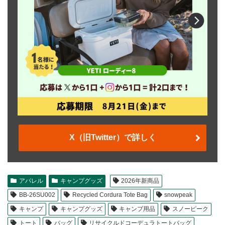
X（旧Twitter）で詳しく
アパレル
キャンプグッズ
2026年新商品
BB-26SU002
Recycled Cordura Tote Bag
snowpeak
キャンプ
キャンプグッズ
キャンプ用品
スノーピーク
トート
バッグ
リサイクルドコーデュラトートバッグ