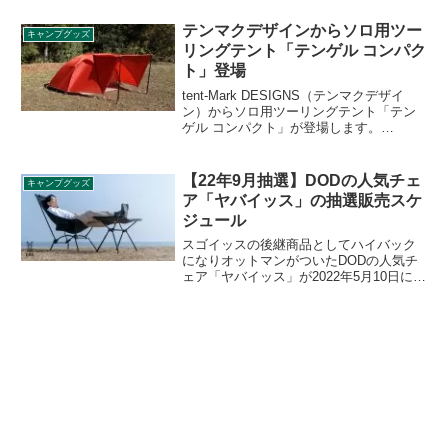
い際はコンパクトに折りたためる仕様は
そのままに、構造が変更されクリアカラ
テンマクデザインからソロ用ツー
キャンプグッズ
ーになりました。容量50Lと、25Lのハー
リングテント「テンゲル コンパク
フサイズ2種が登場します。詳細をレビュ
ト」登場
ーします。
tent-Mark DESIGNS（テンマクデザイ
ン）からソロ用ツーリングテント「テン
ゲル コンパクト」が登場します。
nomadica（ノマディカ）とのコラボテン
トテンゲルのコンパクトバージョンで
す。2022年4月下旬発売予定とのこと。詳
【22年9月抽選】DODの人気チェ
キャンプグッズ
細をレビューします。
ア「ヤバイッス」の抽選販売スケ
ジュール
スゴイッスの後継商品としてハイバック
になりオットマンがついたDODの人気チ
ェア「ヤバイッス」が2022年5月10日に発
売され、1時間足らずで完売してしまいま
した。2次ロット以降は抽選販売形式とな
ります。詳細をレビューします。