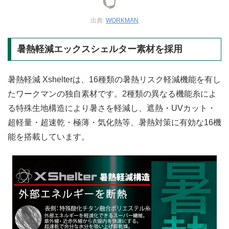
出典:
WORKMAN
暑熱軽減エックスシェルター素材を採用
暑熱軽減 Xshelterは、16種類の暑熱リスク軽減機能を有し
たワークマンの独自素材です。2種類の異なる機能糸によ
る特殊生地構造により暑さを軽減し、遮熱・UVカット・
超軽量・超速乾・極薄・気化熱等、暑熱対策に有効な16機
能を搭載しています。