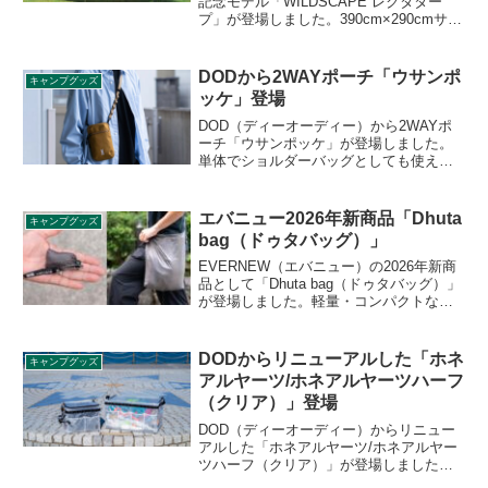
記念モデル「WILDSCAPE レクタター
プ」が登場しました。390cm×290cmサイ
ズのレクタタープで、耐摩耗性に優れ、
遮光性と遮熱性が抜群の210Tポリエステ
ル素材を採用しており、日差しや雨から
DODから2WAYポーチ「ウサンポ
キャンプグッズ
しっかりと保護してくれます。詳細をレ
ッケ」登場
ビューします。
DOD（ディーオーディー）から2WAYポ
ーチ「ウサンポッケ」が登場しました。
単体でショルダーバッグとしても使え、
リュックの肩紐に取り付けてフロントポ
ケットとしても使える2WAY仕様のポーチ
です。500mlペットボトルや折りたたみ傘
エバニュー2026年新商品「Dhuta
キャンプグッズ
もフロントポケットにホールドできま
bag（ドゥタバッグ）」
す。詳細をレビューします。
EVERNEW（エバニュー）の2026年新商
品として「Dhuta bag（ドゥタバッグ）」
が登場しました。軽量・コンパクトなが
ら圧倒的な強度を誇るエコバッグで、収
納時は親指サイズになり、バッグの隙間
やキーホルダーにも収まるほどのコンパ
DODからリニューアルした「ホネ
キャンプグッズ
クトさを実現しています。詳細をレビュ
アルヤーツ/ホネアルヤーツハーフ
ーします。
（クリア）」登場
DOD（ディーオーディー）からリニュー
アルした「ホネアルヤーツ/ホネアルヤー
ツハーフ（クリア）」が登場しました。
最大3段まで積み上げられる点や、使わな