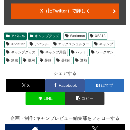
X（旧Twitter）で詳しく
アパレル
キャンプグッズ
Workman
XS313
XShelter
アパレル
エックスシェルター
キャンプ
キャンプグッズ
キャンプ用品
ハット
ワークマン
冷感
夏用
暑熱
暑熱α
遮熱
シェアする
X
Facebook
はてブ
LINE
コピー
企画・制作: キャンプレビュー編集部をフォローする