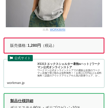
出典:
WORKMAN
販売価格:
1,280
円
（税込）
XS313 エックスシェルター暑熱αハット | ワーク
マン公式オンラインストア
ワークマン公式オンラインストアでの通販は全国のワーク
マン店舗で受け取れば送料無料！！お買上1万円以上も送料
無料！話題のアウトドアウェアや人気の防寒ウェア、かっ
こいい作業着の店舗取り置きが可能です。エックスシェル
ター暑熱αハット(６０ｃｍ ブ...
workman.jp
製品仕様詳細
ポリエステル90％・ポリプロピレン10％