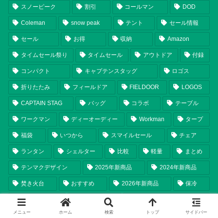
スノーピーク
割引
コールマン
DOD
Coleman
snow peak
テント
セール情報
セール
お得
収納
Amazon
タイムセール祭り
タイムセール
アウトドア
付録
コンパクト
キャプテンスタッグ
ロゴス
折りたたみ
フィールドア
FIELDOOR
LOGOS
CAPTAIN STAG
バッグ
コラボ
テーブル
ワークマン
ディーオーディー
Workman
タープ
福袋
いつから
スマイルセール
チェア
ランタン
シェルター
比較
軽量
まとめ
テンマクデザイン
2025年新商品
2024年新商品
焚き火台
おすすめ
2026年新商品
保冷
調理器具
Ogawa
tent-Mark DESIGNS
メニュー
ホーム
検索
トップ
サイドバー
ソロキャンプ
ユニフレーム
限定
オガワ