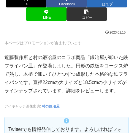
X
Facebook
はてブ
LINE
コピー
2023.01.15
本ページはプロモーションが含まれています
近藤製作所と村の鍛冶屋のコラボ商品「鍛冶屋が叩いた鉄
フライパン皿」が登場しました。円形の鉄板をコークス炉
で熱し、木槌で叩いてひとつずつ成形した本格的な鉄フラ
イパンです。直径22cmの大サイズと18.5cmの小サイズが
ラインナップされています。詳細をレビューします。
アイキャッチ画像出典:
村の鍛冶屋
Twitterでも情報発信しております。よろしければフォ