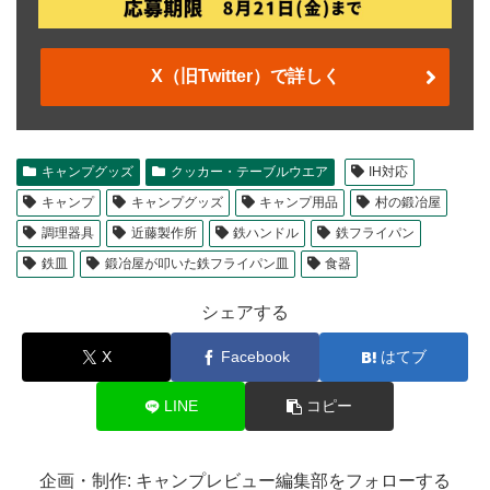
X（旧Twitter）で詳しく
キャンプグッズ
クッカー・テーブルウエア
IH対応
キャンプ
キャンプグッズ
キャンプ用品
村の鍛冶屋
調理器具
近藤製作所
鉄ハンドル
鉄フライパン
鉄皿
鍛冶屋が叩いた鉄フライパン皿
食器
シェアする
X
Facebook
はてブ
LINE
コピー
企画・制作: キャンプレビュー編集部をフォローする