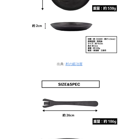
出典:
村の鍛冶屋