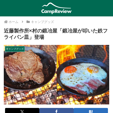
ホーム
キャンプグッズ
近藤製作所×村の鍛冶屋「鍛冶屋が叩いた鉄フ
ライパン皿」登場
キャンプグッズ