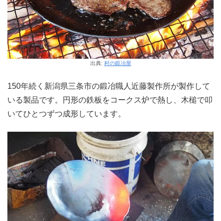
出典:
村の鍛冶屋
150年続く新潟県三条市の鍛冶職人近藤製作所が製作して
いる製品です。円形の鉄板をコークス炉で熱し、木槌で叩
いてひとつずつ成形しています。