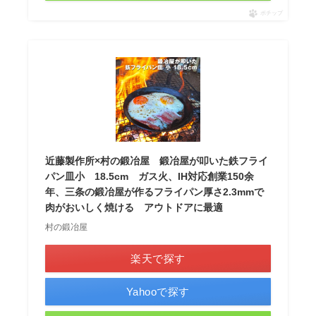
ポチップ
近藤製作所×村の鍛冶屋 鍛冶屋が叩いた鉄フライ
パン皿小 18.5cm ガス火、IH対応創業150余
年、三条の鍛冶屋が作るフライパン厚さ2.3mmで
肉がおいしく焼ける アウトドアに最適
村の鍛冶屋
楽天で探す
Yahooで探す