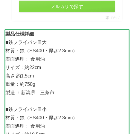
メルカリで探す
ポチップ
製品仕様詳細
■鉄フライパン皿大
材質：鉄（SS400・厚さ2.3mm）
表面処理： 食用油
サイズ：約22cm
高さ 約1.5cm
重量：約750g
製造 ：新潟県 三条市
■鉄フライパン皿小
材質：鉄（SS400・厚さ2.3mm）
表面処理： 食用油