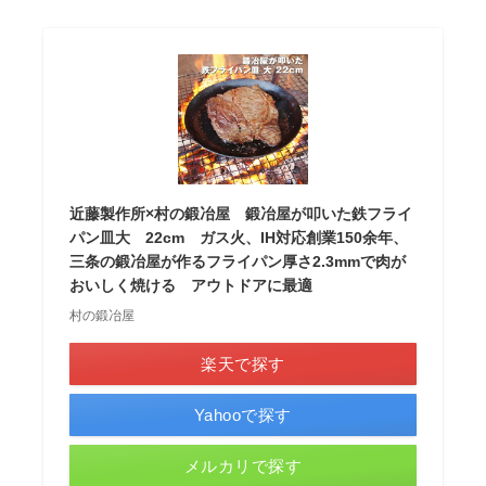
近藤製作所×村の鍛冶屋 鍛冶屋が叩いた鉄フライ
パン皿大 22cm ガス火、IH対応創業150余年、
三条の鍛冶屋が作るフライパン厚さ2.3mmで肉が
おいしく焼ける アウトドアに最適
村の鍛冶屋
楽天で探す
Yahooで探す
メルカリで探す