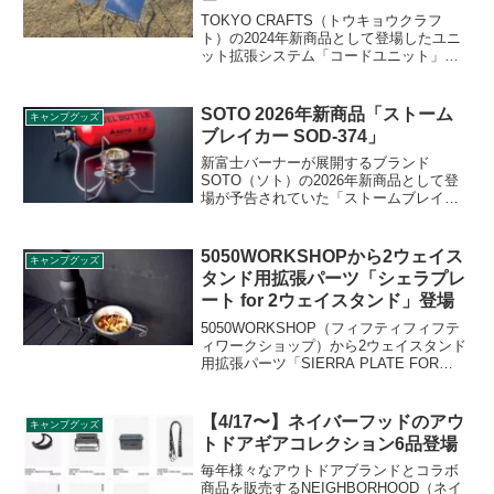
TOKYO CRAFTS（トウキョウクラフ
ト）の2024年新商品として登場したユニ
ット拡張システム「コードユニット」を
実際にキャンプで使った使用感、組み立
て方、注意点、メリット、デメリット、
おすすめのポイントなどをレビューしま
SOTO 2026年新商品「ストーム
キャンプグッズ
す。
ブレイカー SOD-374」
新富士バーナーが展開するブランド
SOTO（ソト）の2026年新商品として登
場が予告されていた「ストームブレイカ
ー SOD-374」が2026年1月13日に発売と
なりました。本体下部に遮熱版を追加
し、下方に放射される熱を大幅に遮断す
5050WORKSHOPから2ウェイス
キャンプグッズ
ることによりバーナーを置いた面に対す
タンド用拡張パーツ「シェラプレ
るダメージを大幅に軽減します。詳細を
ート for 2ウェイスタンド」登場
レビューします。
5050WORKSHOP（フィフティフィフテ
ィワークショップ）から2ウェイスタンド
用拡張パーツ「SIERRA PLATE FOR
2WAY STAND（シェラプレート for 2ウェ
イスタンド）」が登場しました。詳細を
レビューします。
【4/17〜】ネイバーフッドのアウ
キャンプグッズ
トドアギアコレクション6品登場
毎年様々なアウトドアブランドとコラボ
商品を販売するNEIGHBORHOOD（ネイ