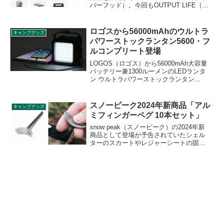
バーフッド）。今回もOUTPUT LIFE（ア
ウトプットライフ）、THERMOS（サー
モス）などとのコラボ商品が全部で6品登
場予定です。詳細をレビューします。
ロゴスから56000mAhのウルトラ
キャンプグッズ
パワーストックランタン5600・フ
ルコンプリート登場
LOGOS（ロゴス）から56000mAh大容量
バッテリー兼1300ルーメンのLEDランタ
ン ウルトラパワーストックランタン
5600・フルコンプリートが登場しまし
た。ポータブル電源とLEDランタンの両
方の機能を備えた本製品の詳細をレビュ
スノーピーク2024年新商品「アル
キャンプグッズ
ーします。
ミフィンガーペグ 10本セット」
snow peak（スノーピーク）の2024年新
商品として登場が予告されていたシェル
ターのスカートやレジャーシートの固定
に最適なアルミニウム合金ペグ「アルミ
フィンガーペグ 10本セット」が2023年11
月25日に発売されました。詳細をレビュ
ーします。