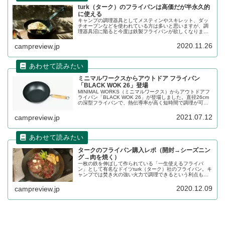
turk（ターク）のフライパンは高価だが半永久的
に使える
キャンプの調理器具としてメスティンやスキレット、ダッ
チオーブンなどを使われている方は多いと思いますが、調
理器具沼に陥ると今度は鉄製フライパンが欲しくなりま
す。鉄製フライパン最高峰のturk（ターク）のフライパンは
数万円する高価なアイテムです。詳細をレビューします。
2020.11.26
campreview.jp
ミニマルワークスからアウトドア フライパン
「BLACK WOK 26」登場
MINIMAL WORKS（ミニマルワークス）からアウトドアフ
ライパン「BLACK WOK 26」が登場しました。直径26cm
の深型フライパンで、熱伝導率が高く短時間で調理が可能
です。詳細をレビューします。
2021.07.12
campreview.jp
タークのフライパン購入レポ（開封→シーズニン
グ→肉を焼く）
一枚の鉄を伸ばして作られている「一生使えるフライパ
ン」として有名なドイツturk（ターク）社のフライパン。キ
ャンプでは焚き火の強い火力で調理できるという利点もあ
り、アウトドアの利用にもぴったりです。今回購入から開
封、シーズニング、ステーキを焼くまでの工程をご紹介し
2020.12.09
campreview.jp
ます。