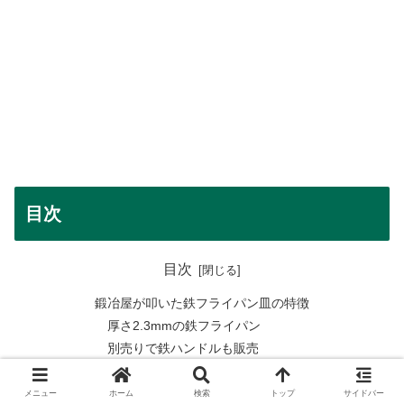
目次
目次
鍛冶屋が叩いた鉄フライパン皿の特徴
厚さ2.3mmの鉄フライパン
別売りで鉄ハンドルも販売
直径22cmと18.5cmの2サイズ展開
まとめ
メニュー
ホーム
検索
トップ
サイドバー