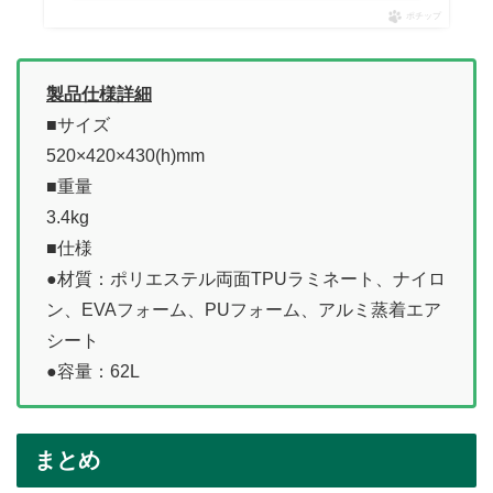
ポチップ
製品仕様詳細
■サイズ
520×420×430(h)mm
■重量
3.4kg
■仕様
●材質：ポリエステル両面TPUラミネート、ナイロ
ン、EVAフォーム、PUフォーム、アルミ蒸着エア
シート
●容量：62L
まとめ