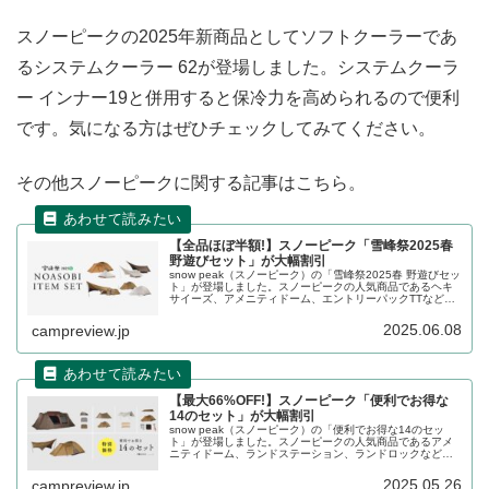
スノーピークの2025年新商品としてソフトクーラーであ
るシステムクーラー 62が登場しました。システムクーラ
ー インナー19と併用すると保冷力を高められるので便利
です。気になる方はぜひチェックしてみてください。
その他スノーピークに関する記事はこちら。
【全品ほぼ半額!】スノーピーク「雪峰祭2025春
野遊びセット」が大幅割引
snow peak（スノーピーク）の「雪峰祭2025春 野遊びセッ
ト」が登場しました。スノーピークの人気商品であるヘキ
サイーズ、アメニティドーム、エントリーパックTTなど
が、オプション製品や関連製品とセット販売となることで
大幅に割り引かれています。詳細をレビューします。
2025.06.08
campreview.jp
【最大66%OFF!】スノーピーク「便利でお得な
14のセット」が大幅割引
snow peak（スノーピーク）の「便利でお得な14のセッ
ト」が登場しました。スノーピークの人気商品であるアメ
ニティドーム、ランドステーション、ランドロックなど
が、オプション製品や関連製品とセット販売となることで
大幅に割り引かれています。詳細をレビューします。
2025.05.26
campreview.jp