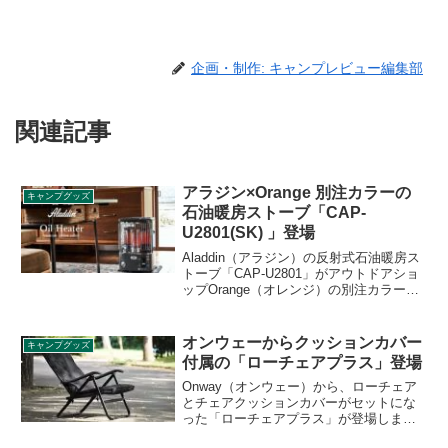
企画・制作: キャンプレビュー編集部
関連記事
アラジン×Orange 別注カラーの
キャンプグッズ
石油暖房ストーブ「CAP-
U2801(SK) 」登場
Aladdin（アラジン）の反射式石油暖房ス
トーブ「CAP-U2801」がアウトドアショ
ップOrange（オレンジ）の別注カラーで
「CAP-U2801(SK) 」として登場しまし
た。別注カラーはDark Grey（ダークグレ
ー）でインドアでもアウトドアでも合わ
オンウェーからクッションカバー
キャンプグッズ
せやすいカラーです。詳細をレビューし
付属の「ローチェアプラス」登場
ます。
Onway（オンウェー）から、ローチェア
とチェアクッションカバーがセットにな
った「ローチェアプラス」が登場しまし
た。座り心地のよい折りたたみ式のロー