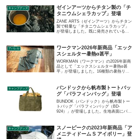
チェアで定評のある同社から2022年新商
品の登場です。詳細をレビューします。
ゼインアーツからチタン製の「チ
キャンプグッズ
タニウムシェラカップ」登場
ZANE ARTS（ゼインアーツ）からチタン
製で軽量な「チタニウムシェラカップ」
が登場しました。既に発売されているス
テンレスシェラカップと同様、ゼインア
ーツ独自の形状のシェラカップで、重量
はステンレスの約半分です。詳細をレビ
ワークマン2026年新商品「エック
アパレル
ューします。
スシェルター暑熱α甚平」
WORKMAN（ワークマン）の2026年新商
品として「エックスシェルター暑熱α甚
平」が登場しました。16種類の暑熱リス
ク軽減機能を有したワークマン独自素材
のエックスシェルターを採用した甚平
で、紐を結ぶだけで着脱が簡単なカジュ
バンドックから帆布製トートバッ
キャンプグッズ
アルウエアです。詳細をレビューしま
グ「パラフィンバッグ」登場
す。
BUNDOK（バンドック）から帆布製トー
トバッグ「パラフィンバッグ（BD-
924）」が登場しました。生地表面にパラ
フィン加工が施されたトートバッグで、
防水性・耐久性が高く、独特のチョーク
マークが使い込むほどに経年変化を楽し
スノーピークの2023年新商品「ア
キャンプグッズ
めるバッグです。詳細をレビューしま
メニティドーム S アイボリー」登
す。