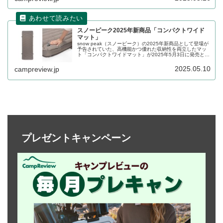
スノーピーク2025年新商品「コンパクトワイド
マット」
snow peak（スノーピーク）の2025年新商品として登場が
予告されていた、高機能かつ優れた収納性を両立したマッ
ト「コンパクトワイドマット」が2025年5月3日に発売とな
りました。断熱性を示すR値（熱抵抗値）は5.4を誇り、四
季を通じて快適に使用できるマットです。詳細をレビュー
2025.05.10
campreview.jp
します。
プレゼントキャンペーン