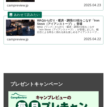
ストーブで、ストーブの上部に取り外し可能な五徳が付い
ており、上にクッカー、スキレットなどを載せて直火で調
2025.04.23
campreview.jp
理できます。詳細をレビューします。
WAQから灯り・暖房・調理の3役をこなす「Iron
Stove（アイアンストーブ）」登場
WAQ（ワック）から灯り・暖房・調理の3役をこなす
「Iron Stove（アイアンストーブ）」が登場しました。幅
広芯による明るく揺れる炎を楽しめるアイアンストーブ
で、天面は五徳構造になており、シェラカップやケトル、
小型のスキレットなどを置いて、お湯を沸かしたり、ちょ
2025.04.22
campreview.jp
っとした調理も可能です。詳細をレビューします。
プレゼントキャンペーン