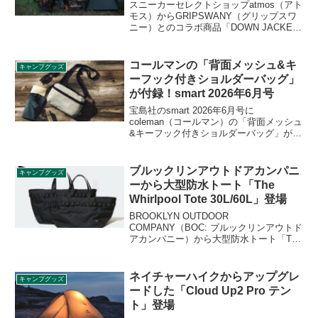
スニーカーセレクトショップatmos（アト
モス）からGRIPSWANY（グリップスワ
ニー）とのコラボ商品「DOWN JACKET
& PANTS（ダウンジャケット&パン
ツ）」が登場します。2021年10月26日か
抽選受付開始です。詳細をレビューしま
コールマンの「背面メッシュ&キ
キャンプグッズ
す。
ーフック付きショルダーバッグ」
が付録！smart 2026年6月号
宝島社のsmart 2026年6月号に
coleman（コールマン）の「背面メッシュ
&キーフック付きショルダーバッグ」が付
録として付きます。表地はリップストッ
プ素材、背面にはメッシュ素材を採用し
ており、気温が上がるこれからの季節で
ブルックリンアウトドアカンパニ
キャンプグッズ
も蒸れにくい仕様になっています。詳細
ーから大型防水トート「The
をレビューします。
Whirlpool Tote 30L/60L」登場
BROOKLYN OUTDOOR
COMPANY（BOC: ブルックリンアウトド
アカンパニー）から大型防水トート「The
Whirlpool Tote 30L/60L」が登場しまし
た。リサイクル100%のポリエステルを使
用した大型30Lと超大型60Lの防水バケツ
ネイチャーハイクからアップグレ
キャンプグッズ
トートで、汚れたテントや椅子等のキャ
ードした「Cloud Up2 Pro テン
ンプ道具もそのまま放り込めます。詳細
ト」登場
をレビューします。