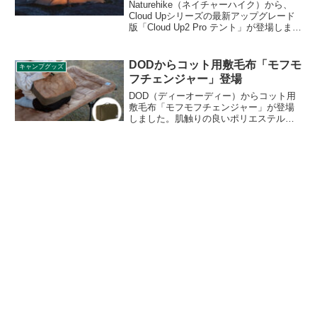
Naturehike（ネイチャーハイク）から、
Cloud Upシリーズの最新アップグレード
版「Cloud Up2 Pro テント」が登場しまし
た。高強度のアルミ製のポールを採用し
た約1.36kgの軽量設計で、2人がテントに
横たわっても余裕がある広さです。詳細
DODからコット用敷毛布「モフモ
キャンプグッズ
をレビューします。
フチェンジャー」登場
DOD（ディーオーディー）からコット用
敷毛布「モフモフチェンジャー」が登場
しました。肌触りの良いポリエステル製
のコットカバーで、手持ちのコットを簡
単に冬仕様にすることができます。リバ
ーシブルで反対面はコットン生地になっ
ており、焚き火の近くでも使えます。詳
細をレビューします。