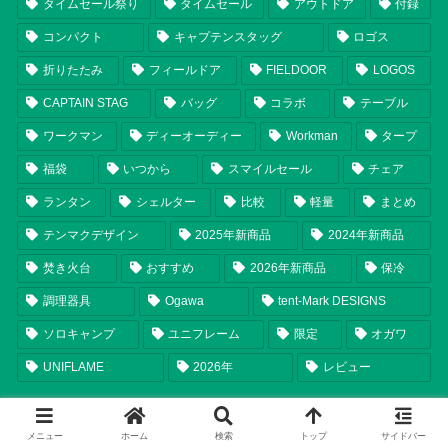
タイムセール祭り
タイムセール
アウトドア
付録
コンパクト
キャプテンスタッグ
ロゴス
折りたたみ
フィールドア
FIELDOOR
LOGOS
CAPTAIN STAG
バッグ
コラボ
テーブル
ワークマン
ディーオーディー
Workman
タープ
福袋
いつから
スマイルセール
チェア
ランタン
シェルター
比較
軽量
まとめ
テンマクデザイン
2025年新商品
2024年新商品
焚き火台
おすすめ
2026年新商品
保冷
調理器具
Ogawa
tent-Mark DESIGNS
ソロキャンプ
ユニフレーム
限定
オガワ
UNIFLAME
2026年
レビュー
メニュー
ホーム
検索
トップ
サイドバー