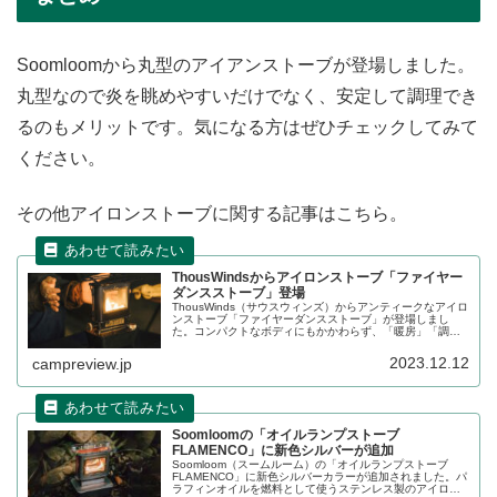
Soomloomから丸型のアイアンストーブが登場しました。
丸型なので炎を眺めやすいだけでなく、安定して調理でき
るのもメリットです。気になる方はぜひチェックしてみて
ください。
その他アイロンストーブに関する記事はこちら。
ThousWindsからアイロンストーブ「ファイヤー
ダンスストーブ」登場
ThousWinds（サウスウィンズ）からアンティークなアイロ
ンストーブ「ファイヤーダンスストーブ」が登場しまし
た。コンパクトなボディにもかかわらず、「暖房」「調
理」「光源」とマルチに活躍する冬キャンプに活躍するア
イテムです。詳細をレビューします。
2023.12.12
campreview.jp
Soomloomの「オイルランプストーブ
FLAMENCO」に新色シルバーが追加
Soomloom（スームルーム）の「オイルランプストーブ
FLAMENCO」に新色シルバーカラーが追加されました。パ
ラフィンオイルを燃料として使うステンレス製のアイロン