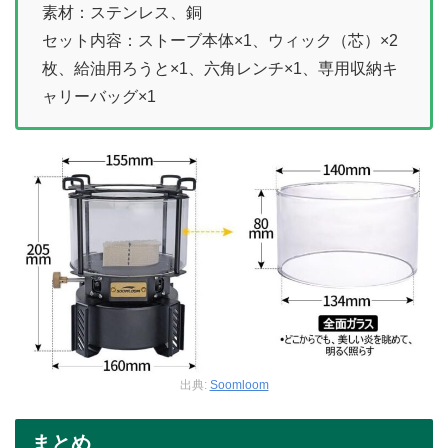
素材：ステンレス、銅
セット内容：ストーブ本体×1、ウィック（芯）×2
枚、給油用ろうと×1、六角レンチ×1、専用収納キ
ャリーバッグ×1
出典:
Soomloom
まとめ