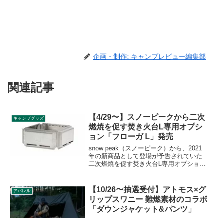
企画・制作: キャンプレビュー編集部
関連記事
【4/29〜】スノーピークから二次
キャンプグッズ
燃焼を促す焚き火台L専用オプシ
ョン「フローガ L」発売
snow peak（スノーピーク）から、2021
年の新商品として登場が予告されていた
二次燃焼を促す焚き火台L専用オプション
「フローガ L」が2021年4月29日の10時か
ら発売されます。合わせて専用ケースも
販売されます。詳細をレビューします。
【10/26〜抽選受付】アトモス×グ
アパレル
リップスワニー 難燃素材のコラボ
「ダウンジャケット&パンツ」