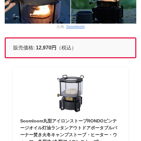
出典:
Soomloom
販売価格:
12,970
円
（税込）
Soomloom丸型アイロンストーブRONDOビンテ
ージオイル灯油ランタンアウトドアポータブルバ
ーナー焚き火冬キャンプストーブ・ヒーター・ウ