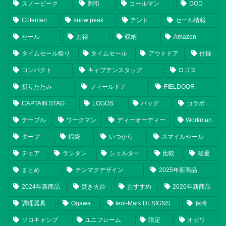
スノーピーク
割引
コールマン
DOD
Coleman
snow peak
テント
セール情報
セール
お得
収納
Amazon
タイムセール祭り
タイムセール
アウトドア
付録
コンパクト
キャプテンスタッグ
ロゴス
折りたたみ
フィールドア
FIELDOOR
CAPTAIN STAG
LOGOS
バッグ
コラボ
テーブル
ワークマン
ディーオーディー
Workman
タープ
福袋
いつから
スマイルセール
チェア
ランタン
シェルター
比較
軽量
まとめ
テンマクデザイン
2025年新商品
2024年新商品
焚き火台
おすすめ
2026年新商品
調理器具
Ogawa
tent-Mark DESIGNS
保冷
ソロキャンプ
ユニフレーム
限定
オガワ