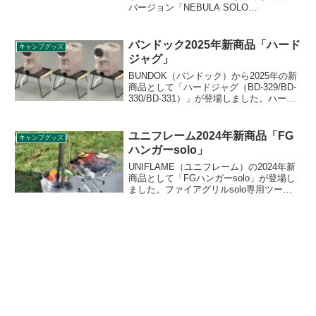
バージョン「NEBULA SOLO
HOMESTEAD（ネビュラソロホームステ
ッド）」が登場しました。紫外線を通し
にくいシルナイロン製です。詳細をレビ
バンドック2025年新商品「ハード
キャンプグッズ
ューします。
ジャグ」
BUNDOK（バンドック）から2025年の新
商品として「ハードジャグ（BD-329/BD-
330/BD-331）」が登場しました。ハード
タイプのウォータータンクで、水を注ぎ
やすい広口タイプです。広口で手が入る
のでお手入れもらくらくです。ノズル付
ユニフレーム2024年新商品「FG
キャンプグッズ
で用途によってコック、ノズルで水を注
ハンガーsolo」
げます。詳細をレビューします。
UNIFLAME（ユニフレーム）の2024年新
商品として「FGハンガーsolo」が登場し
ました。ファイアグリルsolo専用ツール
ハンガーで、置き場に困っていたトング
やリフターをスマートに吊り下げ収納で
きるオプションハンガーです。詳細をレ
ビューします。