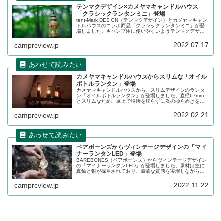
テンマクデザイン×カメヤマキャンドルハウス
「クラシックランタンミニ」登場
tent-Mark DESIGN（テンマクデザイン）とカメヤマキャン
ドルハウスのコラボ商品「クラシックランタンミニ」が登
場しました。キャンプ用に使いやすいようテンマクデザイ
ンがクラシックランタンをサイズダウンした製品となりま
す。詳細をレビューします。
2022.07.17
campreview.jp
カメヤマキャンドルハウスからスリムな「オイル
ボトルランタン」登場
カメヤマキャンドルハウスから、スリムデザインのランタ
ン「オイルボトルランタン」が登場しました。直径67mm
とスリムなため、卓上で場所を取らずに炎のゆらめきを楽
しむことができます。詳細をレビューします。
2022.02.21
campreview.jp
ベアボーンズからヴィンテージデザインの「マイ
ナーランタンLED」登場
BAREBONES（ベアボーンズ）からヴィンテージデザイン
の「マイナーランタンLED」が登場しました。素材は主に
真鍮と銅が採用されており、豪華な質感を実現しながら
も、底部には強力な磁石があり実用性にも富む製品です。
詳細をレビューします。
2022.11.22
campreview.jp