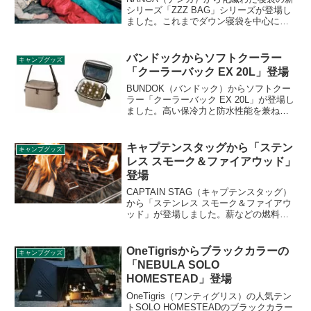
シリーズ「ZZZ BAG」シリーズが登場し
ました。これまでダウン寝袋を中心に展
開してきたNANGAが、化繊わたを採用し
たモデルとして提案する「はじめて」の
ための製品シリーズとなっています。詳
バンドックからソフトクーラー
キャンプグッズ
細をレビューします。
「クーラーバック EX 20L」登場
BUNDOK（バンドック）からソフトクー
ラー「クーラーバック EX 20L」が登場し
ました。高い保冷力と防水性能を兼ね備
えた、2Lのペットボトルを6本収納できる
容量20Lの軽量ソフトクーラーです。詳細
をレビューします。
キャプテンスタッグから「ステン
キャンプグッズ
レス スモーク＆ファイアウッド」
登場
CAPTAIN STAG（キャプテンスタッグ）
から「ステンレス スモーク＆ファイアウ
ッド」が登場しました。薪などの燃料の
下に置き、空気の通り道を作って燃焼を
促進することができます。また、スモー
クチップを中に入れれば、燃焼用容器と
OneTigrisからブラックカラーの
キャンプグッズ
して使うことができ、簡単に燻製調理が
「NEBULA SOLO
可能です。詳細をレビューします。
HOMESTEAD」登場
OneTigris（ワンティグリス）の人気テン
トSOLO HOMESTEADのブラックカラー