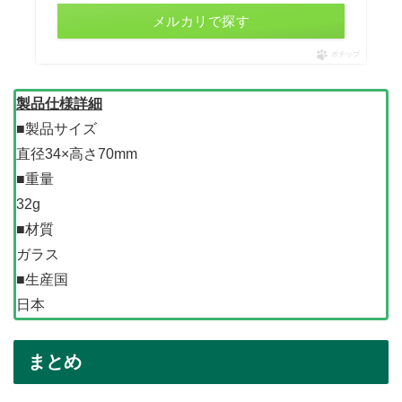
メルカリで探す
ポチップ
製品仕様詳細
■製品サイズ
直径34×高さ70mm
■重量
32g
■材質
ガラス
■生産国
日本
まとめ