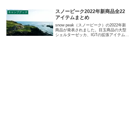
て付きます。ナップサックとしても、ト
ートバッグとしても使える2WAY仕様の機
能性バッグで、ストラップを調節するだ
スノーピーク2022年新商品全22
キャンプグッズ
けで一瞬でスタイルを変えられます。詳
アイテムまとめ
細をレビューします。
snow peak（スノーピーク）の2022年新
商品が発表されました。目玉商品の大型
シェルターゼッカ、IGTの拡張アイテム、
ピクニック用の小型テントや真空断熱容
器など、様々な商品が全部で22アイテム
発表されています。詳細をレビューしま
す。