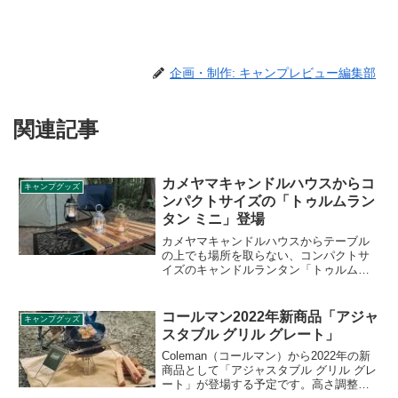
企画・制作: キャンプレビュー編集部
関連記事
カメヤマキャンドルハウスからコ
キャンプグッズ
ンパクトサイズの「トゥルムラン
タン ミニ」登場
カメヤマキャンドルハウスからテーブル
の上でも場所を取らない、コンパクトサ
イズのキャンドルランタン「トゥルムラ
ンタン ミニ」が登場しました。カラーは
ブラック、ゴールド、シルバーの3色展開
です。詳細をレビューします。
コールマン2022年新商品「アジャ
キャンプグッズ
スタブル グリル グレート」
Coleman（コールマン）から2022年の新
商品として「アジャスタブル グリル グレ
ート」が登場する予定です。高さ調整が