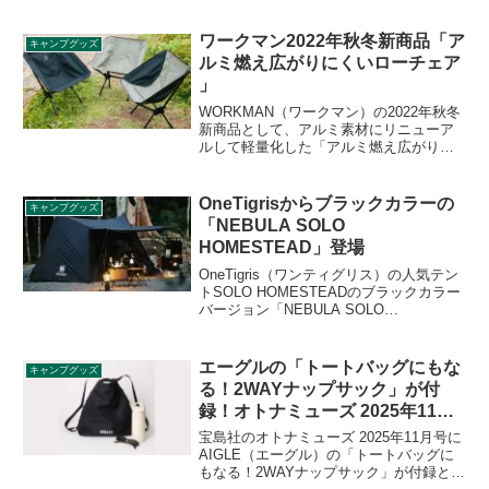
可能でシングルバーナーや焚火台と組み
合わせて使えるゴトクや焼き網付きで
す。詳細をレビューします。
ワークマン2022年秋冬新商品「ア
キャンプグッズ
ルミ燃え広がりにくいローチェア
」
WORKMAN（ワークマン）の2022年秋冬
新商品として、アルミ素材にリニューア
ルして軽量化した「アルミ燃え広がりに
くいローチェア」が登場します。素材を
スチールから変更したことで総重量約
1.3kgに軽量化しています。2022年10月中
OneTigrisからブラックカラーの
キャンプグッズ
旬〜店舗限定で発売予定です。詳細をレ
「NEBULA SOLO
ビューします。
HOMESTEAD」登場
OneTigris（ワンティグリス）の人気テン
トSOLO HOMESTEADのブラックカラー
バージョン「NEBULA SOLO
HOMESTEAD（ネビュラソロホームステ
ッド）」が登場しました。紫外線を通し
にくいシルナイロン製です。詳細をレビ
エーグルの「トートバッグにもな
キャンプグッズ
ューします。
る！2WAYナップサック」が付
録！オトナミューズ 2025年11月
号
宝島社のオトナミューズ 2025年11月号に
AIGLE（エーグル）の「トートバッグに
もなる！2WAYナップサック」が付録とし