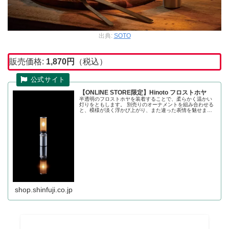
出典:
SOTO
販売価格:
1,870
円
（税込）
【ONLINE STORE限定】Hinoto フロストホヤ
半透明のフロストホヤを装着することで、柔らかく温かい
灯りをともします。 別売りのオーナメントを組み合わせる
と、模様が淡く浮かび上がり、また違った表情を魅せま
す。 Hinoto オーナメント麻の葉（SOD-2604AS） Hinoto
オーナ...
shop.shinfuji.co.jp