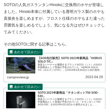
SOTOの人気ガスランタンHinotoに交換用のホヤが登場し
ました。Hinoto本体に付属している透明ガラス製のホヤも
直接炎を楽しめますが、フロスト仕様のホヤもまた違った
雰囲気を楽しめるでしょう。気になる方はぜひチェックし
てみてください。
その他SOTOに関する記事はこちら。
【4/30先行販売】SOTO 2023年新商品「HORUS
SOLO T/C」
新富士バーナーが展開するブランドSOTO（ソト）の2023
年新商品として登場が予告されていた「HORUS SOLO
T/C（ホルスソロT/C）」が2023年4月30日から先行発売さ
れます。SOTOのブランド初となるテント/シェルターで
す。詳細をレビューします。
2023.04.29
campreview.jp
SOTO 2023年新商品「チタンポット750 SOD-
530」
新富士バーナーが展開するブランドSOTO（ソト）の2023
年新商品として登場が予告されていた「チタンポット750
SOD-530」が2023年4月14日から発売されました。
UL（ウルトラライト）装備登山の調理用ポットとして最適