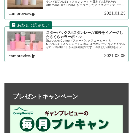
ランドSTANLEY（スタンレー）と日本でお馴染みの
Afternoon Tea LIVINGがコラボしたアフタヌーンティー限
定カラーの真空マグ（0.23L）が3カラー登場します。詳細
をレビューします。
2021.01.23
campreview.jp
スターバックス×スタンレー八重桜をイメージし
たさくらカラーボトル
Starbucks Coffee（スターバックスコーヒー）と
STANLEY（スタンレー）の春のコラボレーションアイテム
が2021年3月5日から販売開始です。今回は八重桜をイメー
ジしたさくらピンクカラー。2色×3種のボトルが登場しま
す。詳細をレビューします。
2021.03.05
campreview.jp
プレゼントキャンペーン