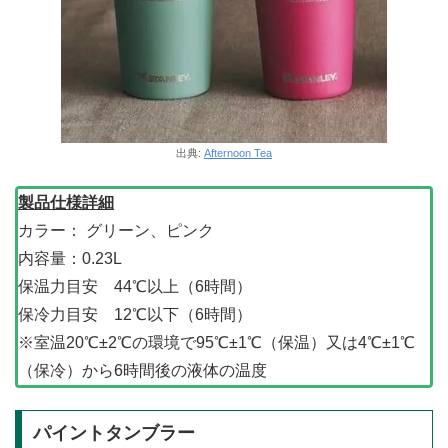
出典:
Afternoon Tea
製品仕様詳細
カラー： グリーン、ピンク
内容量：0.23L
保温力目安 44℃以上（6時間）
保冷力目安 12℃以下（6時間）
※室温20℃±2℃の環境で95℃±1℃（保温）又は4℃±1℃
（保冷）から6時間後の液体の温度
パイントタンブラー