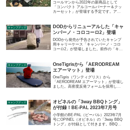
コールマンから2022年の新商品として
「コンパクト アルコールバーナー＆クッ
カーセット」が登場する予定です。アル
コールバーナー、燃料ボトル、ゴトク、
クッカーに加え、これらをすべて収納で
きるキャリーケースも付属します。詳細
DODからリニューアルした「キャ
キャンプグッズ
をレビューします。
ンパーノ・コロコーロ2」登場
DODから発売が予告されていたキャンプ
用キャリーケース「キャンパーノ・コロ
コーロ2」が登場しました。前作の「キャ
ンパーノ・コロコーロ」との違いを中心
に詳細をレビューします。
OneTigrisから「AERODREAM
キャンプグッズ
エアーマット」登場
OneTigris（ワンティグリス）から
「AERODREAM エアーマット」が登場し
ました。高密度反発フォームを採用した
エアーマットで、約60秒で80%まで自動
膨張し、20秒空気を注入することで好み
の硬さに調節することができます。断熱
オピネルの「3way BBQトング」
キャンプグッズ
性を示すR値は4.1となっており、3シーズ
が付録！BE-PAL 2023年7月号
ンに対応します。詳細をレビューしま
す。
小学館のBE-PAL（ビーパル）2023年7月
号にOPINEL（オピネル）の「3way BBQ
トング」が付録として付きます。BBQな
どアウトドア料理のシーンで、3役をこな