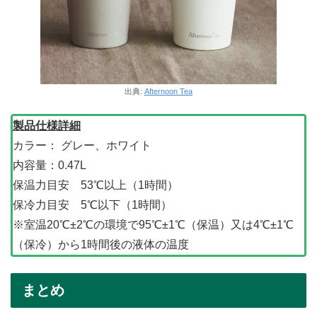
出典:
Afternoon Tea
製品仕様詳細
カラー： グレー、ホワイト
内容量：0.47L
保温力目安 53℃以上（1時間）
保冷力目安 5℃以下（1時間）
※室温20℃±2℃の環境で95℃±1℃（保温）又は4℃±1℃
（保冷）から1時間後の液体の温度
まとめ