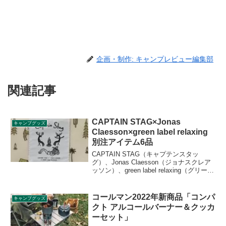
企画・制作: キャンプレビュー編集部
関連記事
CAPTAIN STAG×Jonas
キャンプグッズ
Claesson×green label relaxing
別注アイテム6品
CAPTAIN STAG（キャプテンスタッ
グ）、Jonas Claesson（ジョナスクレア
ッソン）、green label relaxing（グリーン
レーベルリラクシング）の別注アイテム
が6品登場します。黒やベージュを基調と
したモダンなデザインとなっています。
コールマン2022年新商品「コンパ
キャンプグッズ
詳細をレビューします。
クト アルコールバーナー＆クッカ
ーセット」