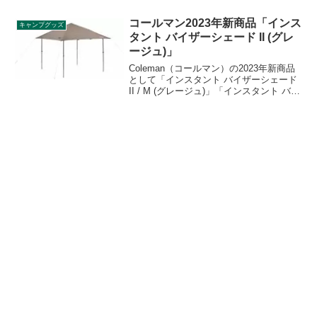
せる堅牢なステンレス製の折りたたみ式
トングです。詳細をレビューします。
コールマン2023年新商品「インス
キャンプグッズ
タント バイザーシェード II (グレ
ージュ)」
Coleman（コールマン）の2023年新商品
として「インスタント バイザーシェード
II / M (グレージュ)」「インスタント バイ
ザーシェード II / L (グレージュ)」が発表
されました。一体型フレームで簡単に組
み立てられるシェードです。2023年2月中
旬発売予定です。詳細をレビューしま
す。