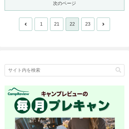
次のページ
前
次
1
21
22
23
へ
へ