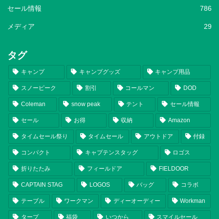
セール情報
786
メディア
29
タグ
キャンプ
キャンプグッズ
キャンプ用品
スノーピーク
割引
コールマン
DOD
Coleman
snow peak
テント
セール情報
セール
お得
収納
Amazon
タイムセール祭り
タイムセール
アウトドア
付録
コンパクト
キャプテンスタッグ
ロゴス
折りたたみ
フィールドア
FIELDOOR
CAPTAIN STAG
LOGOS
バッグ
コラボ
テーブル
ワークマン
ディーオーディー
Workman
タープ
福袋
いつから
スマイルセール