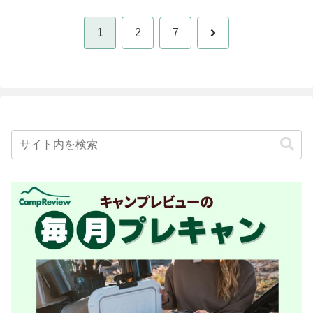
次
1
2
7
へ