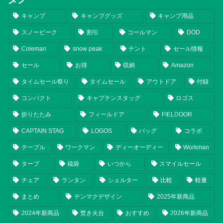
キャンプ
キャンプグッズ
キャンプ用品
スノーピーク
割引
コールマン
DOD
Coleman
snow peak
テント
セール情報
セール
お得
収納
Amazon
タイムセール祭り
タイムセール
アウトドア
付録
コンパクト
キャプテンスタッグ
ロゴス
折りたたみ
フィールドア
FIELDOOR
CAPTAIN STAG
LOGOS
バッグ
コラボ
テーブル
ワークマン
ディーオーディー
Workman
タープ
福袋
いつから
スマイルセール
チェア
ランタン
シェルター
比較
軽量
まとめ
テンマクデザイン
2025年新商品
2024年新商品
焚き火台
おすすめ
2026年新商品