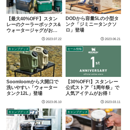
DODから容量5Lの小型タ
【最大40%OFF】スタン
ンク「ジミニータンクソ
レーのクーラーボックス&
ロ」登場
ウォータージャグがお得
なセール
2023.07.22
2023.06.21
キャンプグッズ
セール情報
Soomloomから大開口で
【30%OFF!】スタンレー
洗いやすい「ウォーター
公式ストア「1周年祭」で
タンク12L」登場
人気アイテムがお得！
2023.05.10
2023.03.11
キャンプグッズ
キャンプグッズ