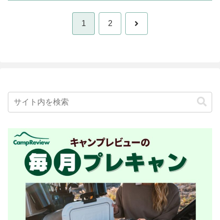
次
1
2
へ