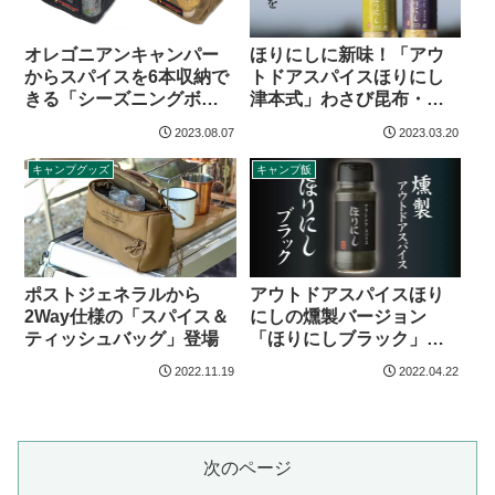
オレゴニアンキャンパー
ほりにしに新味！「アウ
からスパイスを6本収納で
トドアスパイスほりにし
きる「シーズニングボッ
津本式」わさび昆布・白
クス」登場
味噌登場
2023.08.07
2023.03.20
キャンプグッズ
キャンプ飯
ポストジェネラルから
アウトドアスパイスほり
2Way仕様の「スパイス＆
にしの燻製バージョン
ティッシュバッグ」登場
「ほりにしブラック」登
場
2022.11.19
2022.04.22
次のページ