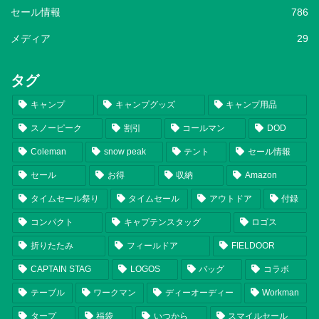
セール情報
786
メディア
29
タグ
キャンプ
キャンプグッズ
キャンプ用品
スノーピーク
割引
コールマン
DOD
Coleman
snow peak
テント
セール情報
セール
お得
収納
Amazon
タイムセール祭り
タイムセール
アウトドア
付録
コンパクト
キャプテンスタッグ
ロゴス
折りたたみ
フィールドア
FIELDOOR
CAPTAIN STAG
LOGOS
バッグ
コラボ
テーブル
ワークマン
ディーオーディー
Workman
タープ
福袋
いつから
スマイルセール