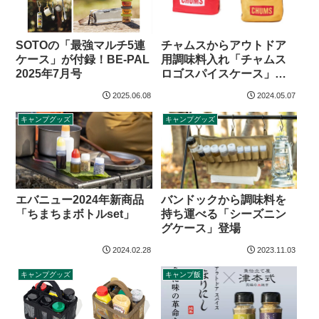
チャムスからアウトドア
SOTOの「最強マルチ5連
用調味料入れ「チャムス
ケース」が付録！BE-PAL
ロゴスパイスケース」登
2025年7月号
場
2025.06.08
2024.05.07
キャンプグッズ
キャンプグッズ
エバニュー2024年新商品
バンドックから調味料を
「ちまちまボトルset」
持ち運べる「シーズニン
グケース」登場
2024.02.28
2023.11.03
キャンプグッズ
キャンプ飯