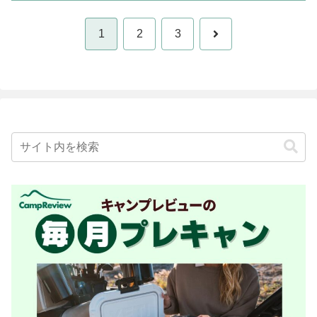
次
1
2
3
へ