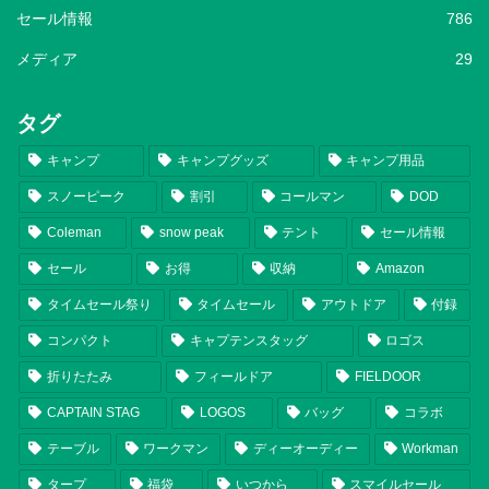
セール情報
786
メディア
29
タグ
キャンプ
キャンプグッズ
キャンプ用品
スノーピーク
割引
コールマン
DOD
Coleman
snow peak
テント
セール情報
セール
お得
収納
Amazon
タイムセール祭り
タイムセール
アウトドア
付録
コンパクト
キャプテンスタッグ
ロゴス
折りたたみ
フィールドア
FIELDOOR
CAPTAIN STAG
LOGOS
バッグ
コラボ
テーブル
ワークマン
ディーオーディー
Workman
タープ
福袋
いつから
スマイルセール