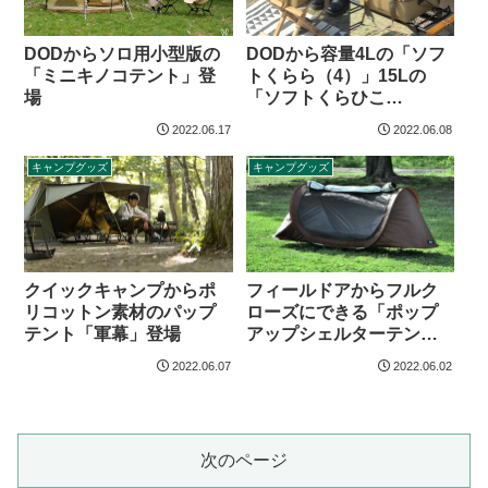
DODからソロ用小型版の
DODから容量4Lの「ソフ
「ミニキノコテント」登
トくらら（4）」15Lの
場
「ソフトくらひこ
（15）」登場
2022.06.17
2022.06.08
キャンプグッズ
キャンプグッズ
クイックキャンプからポ
フィールドアからフルク
リコットン素材のパップ
ローズにできる「ポップ
テント「軍幕」登場
アップシェルターテン
ト」登場
2022.06.07
2022.06.02
次のページ