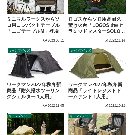
ロゴスからソロ用高耐久
ミニマルワークスからソ
焚き火台「LOGOS the ピ
ロ用コンパクトテーブル
ラミッドマスターSOLO」
「エゴテーブルM」登場
登場
2023.05.11
2022.11.16
キャンプグッズ
キャンプグッズ
ワークマン2022年秋冬新
ワークマン2022年秋冬新
商品「耐久撥水ツーリン
商品「ライトレジストド
グシェルター 1人用」
ームテント 1人用」
2022.11.05
2022.10.22
キャンプグッズ
キャンプグッズ