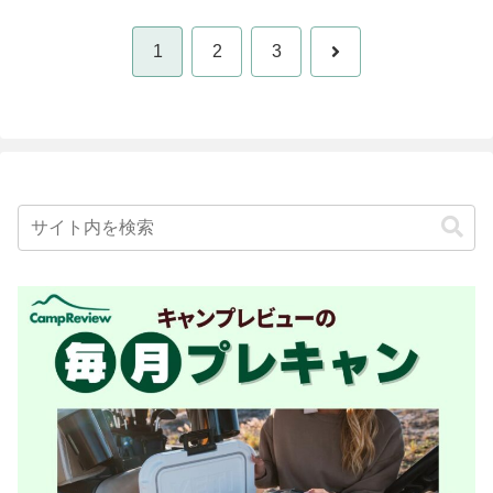
次
1
2
3
へ