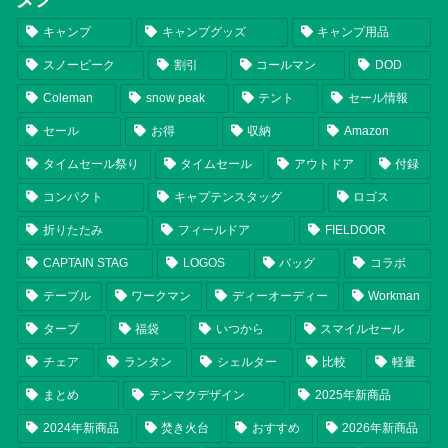
キャンプ
キャンプグッズ
キャンプ用品
スノーピーク
割引
コールマン
DOD
Coleman
snow peak
テント
セール情報
セール
お得
収納
Amazon
タイムセール祭り
タイムセール
アウトドア
付録
コンパクト
キャプテンスタッグ
ロゴス
折りたたみ
フィールドア
FIELDOOR
CAPTAIN STAG
LOGOS
バッグ
コラボ
テーブル
ワークマン
ディーオーディー
Workman
タープ
福袋
いつから
スマイルセール
チェア
ランタン
シェルター
比較
軽量
まとめ
テンマクデザイン
2025年新商品
2024年新商品
焚き火台
おすすめ
2026年新商品