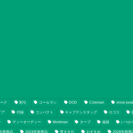
ピーク
割引
コールマン
DOD
Coleman
snow pea
ドア
付録
コンパクト
キャプテンスタッグ
ロゴス
ン
ディーオーディー
Workman
タープ
福袋
いつか
5年新商品
2024年新商品
焚き火台
おすすめ
2026年新商