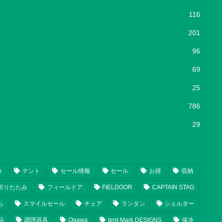
116
201
96
69
25
786
29
k
テント
セール情報
セール
お得
収納
折りたたみ
フィールドア
FIELDOOR
CAPTAIN STAG
ら
スマイルセール
チェア
ランタン
シェルター
品
調理器具
Ogawa
tent-Mark DESIGNS
保冷