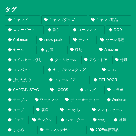
タグ
キャンプ
キャンプグッズ
キャンプ用品
スノーピーク
割引
コールマン
DOD
Coleman
snow peak
テント
セール情報
セール
お得
収納
Amazon
タイムセール祭り
タイムセール
アウトドア
付録
コンパクト
キャプテンスタッグ
ロゴス
折りたたみ
フィールドア
FIELDOOR
CAPTAIN STAG
LOGOS
バッグ
コラボ
テーブル
ワークマン
ディーオーディー
Workman
タープ
福袋
いつから
スマイルセール
チェア
ランタン
シェルター
比較
軽量
まとめ
テンマクデザイン
2025年新商品