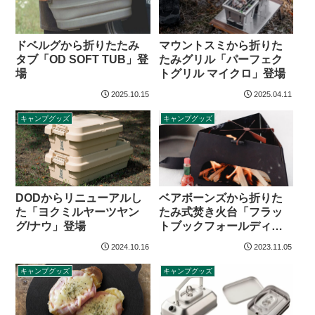
ドベルグから折りたたみ
マウントスミから折りた
タブ「OD SOFT TUB」登
たみグリル「パーフェク
場
トグリル マイクロ」登場
2025.10.15
2025.04.11
キャンプグッズ
キャンプグッズ
DODからリニューアルし
ベアボーンズから折りた
た「ヨクミルヤーツヤン
たみ式焚き火台「フラッ
グ/ナウ」登場
トブックフォールディン
グストーブ」登場
2024.10.16
2023.11.05
キャンプグッズ
キャンプグッズ