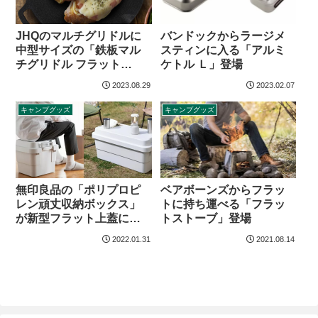
JHQのマルチグリドルに
バンドックからラージメ
中型サイズの「鉄板マル
スティンに入る「アルミ
チグリドル フラット
ケトル Ｌ」登場
25cm」登場
2023.08.29
2023.02.07
キャンプグッズ
キャンプグッズ
無印良品の「ポリプロピ
ベアボーンズからフラッ
レン頑丈収納ボックス」
トに持ち運べる「フラッ
が新型フラット上蓋に！
トストーブ」登場
ミニサイズも追加
2022.01.31
2021.08.14