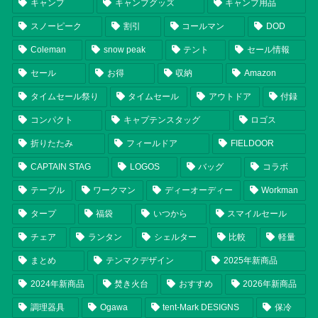
キャンプ
キャンプグッズ
キャンプ用品
スノーピーク
割引
コールマン
DOD
Coleman
snow peak
テント
セール情報
セール
お得
収納
Amazon
タイムセール祭り
タイムセール
アウトドア
付録
コンパクト
キャプテンスタッグ
ロゴス
折りたたみ
フィールドア
FIELDOOR
CAPTAIN STAG
LOGOS
バッグ
コラボ
テーブル
ワークマン
ディーオーディー
Workman
タープ
福袋
いつから
スマイルセール
チェア
ランタン
シェルター
比較
軽量
まとめ
テンマクデザイン
2025年新商品
2024年新商品
焚き火台
おすすめ
2026年新商品
調理器具
Ogawa
tent-Mark DESIGNS
保冷