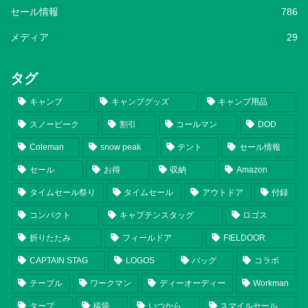
セール情報
786
メディア
29
タグ
キャンプ
キャンプグッズ
キャンプ用品
スノーピーク
割引
コールマン
DOD
Coleman
snow peak
テント
セール情報
セール
お得
収納
Amazon
タイムセール祭り
タイムセール
アウトドア
付録
コンパクト
キャプテンスタッグ
ロゴス
折りたたみ
フィールドア
FIELDOOR
CAPTAIN STAG
LOGOS
バッグ
コラボ
テーブル
ワークマン
ディーオーディー
Workman
タープ
福袋
いつから
スマイルセール