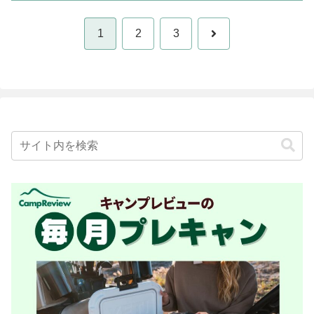
次
1
2
3
へ