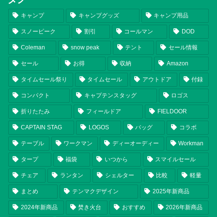
キャンプ
キャンプグッズ
キャンプ用品
スノーピーク
割引
コールマン
DOD
Coleman
snow peak
テント
セール情報
セール
お得
収納
Amazon
タイムセール祭り
タイムセール
アウトドア
付録
コンパクト
キャプテンスタッグ
ロゴス
折りたたみ
フィールドア
FIELDOOR
CAPTAIN STAG
LOGOS
バッグ
コラボ
テーブル
ワークマン
ディーオーディー
Workman
タープ
福袋
いつから
スマイルセール
チェア
ランタン
シェルター
比較
軽量
まとめ
テンマクデザイン
2025年新商品
2024年新商品
焚き火台
おすすめ
2026年新商品