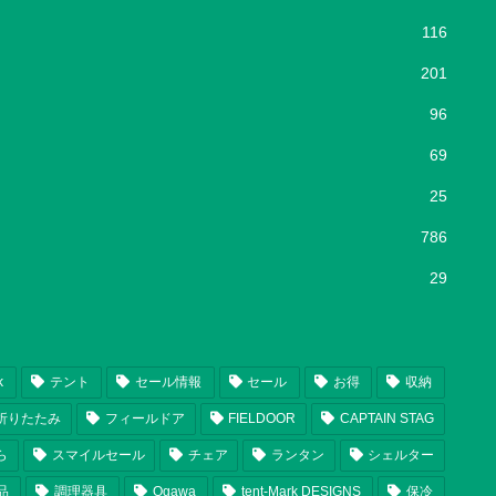
116
201
96
69
25
786
29
k
テント
セール情報
セール
お得
収納
折りたたみ
フィールドア
FIELDOOR
CAPTAIN STAG
ら
スマイルセール
チェア
ランタン
シェルター
品
調理器具
Ogawa
tent-Mark DESIGNS
保冷