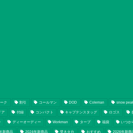
ピーク
割引
コールマン
DOD
Coleman
snow pea
ドア
付録
コンパクト
キャプテンスタッグ
ロゴス
ン
ディーオーディー
Workman
タープ
福袋
いつか
5年新商品
2024年新商品
焚き火台
おすすめ
2026年新商