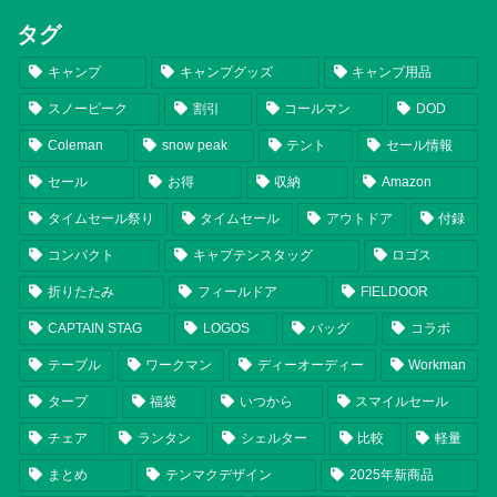
タグ
キャンプ
キャンプグッズ
キャンプ用品
スノーピーク
割引
コールマン
DOD
Coleman
snow peak
テント
セール情報
セール
お得
収納
Amazon
タイムセール祭り
タイムセール
アウトドア
付録
コンパクト
キャプテンスタッグ
ロゴス
折りたたみ
フィールドア
FIELDOOR
CAPTAIN STAG
LOGOS
バッグ
コラボ
テーブル
ワークマン
ディーオーディー
Workman
タープ
福袋
いつから
スマイルセール
チェア
ランタン
シェルター
比較
軽量
まとめ
テンマクデザイン
2025年新商品