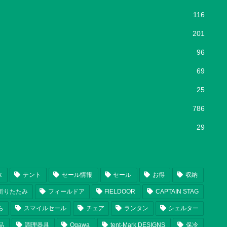
116
201
96
69
25
786
29
k
テント
セール情報
セール
お得
収納
折りたたみ
フィールドア
FIELDOOR
CAPTAIN STAG
ら
スマイルセール
チェア
ランタン
シェルター
品
調理器具
Ogawa
tent-Mark DESIGNS
保冷