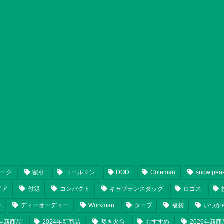
ピーク
割引
コールマン
DOD
Coleman
snow pea
ドア
付録
コンパクト
キャプテンスタッグ
ロゴス
ン
ディーオーディー
Workman
タープ
福袋
いつか
5年新商品
2024年新商品
焚き火台
おすすめ
2026年新商