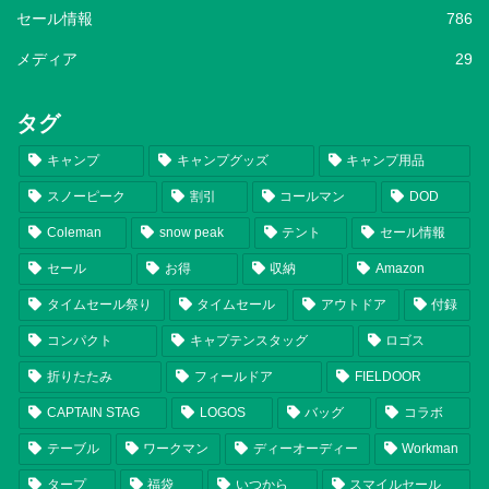
セール情報
786
メディア
29
タグ
キャンプ
キャンプグッズ
キャンプ用品
スノーピーク
割引
コールマン
DOD
Coleman
snow peak
テント
セール情報
セール
お得
収納
Amazon
タイムセール祭り
タイムセール
アウトドア
付録
コンパクト
キャプテンスタッグ
ロゴス
折りたたみ
フィールドア
FIELDOOR
CAPTAIN STAG
LOGOS
バッグ
コラボ
テーブル
ワークマン
ディーオーディー
Workman
タープ
福袋
いつから
スマイルセール