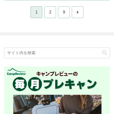
次
1
2
9
へ