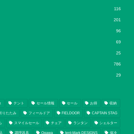
116
201
96
69
25
786
29
k
テント
セール情報
セール
お得
収納
折りたたみ
フィールドア
FIELDOOR
CAPTAIN STAG
ら
スマイルセール
チェア
ランタン
シェルター
品
調理器具
Ogawa
tent-Mark DESIGNS
保冷