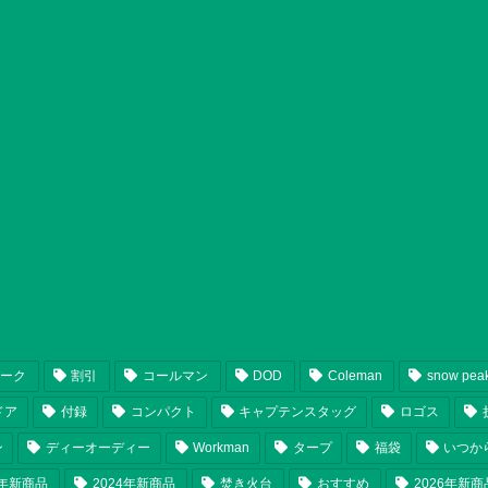
ピーク
割引
コールマン
DOD
Coleman
snow pea
ドア
付録
コンパクト
キャプテンスタッグ
ロゴス
ン
ディーオーディー
Workman
タープ
福袋
いつか
5年新商品
2024年新商品
焚き火台
おすすめ
2026年新商