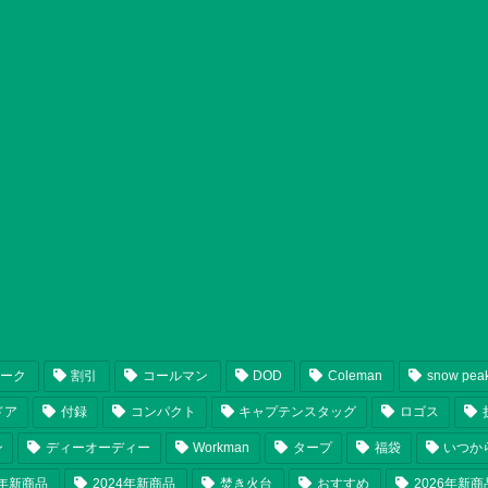
ピーク
割引
コールマン
DOD
Coleman
snow pea
ドア
付録
コンパクト
キャプテンスタッグ
ロゴス
ン
ディーオーディー
Workman
タープ
福袋
いつか
5年新商品
2024年新商品
焚き火台
おすすめ
2026年新商