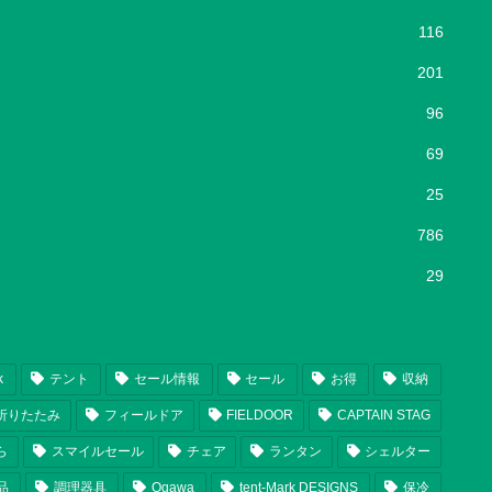
116
201
96
69
25
786
29
k
テント
セール情報
セール
お得
収納
折りたたみ
フィールドア
FIELDOOR
CAPTAIN STAG
ら
スマイルセール
チェア
ランタン
シェルター
品
調理器具
Ogawa
tent-Mark DESIGNS
保冷