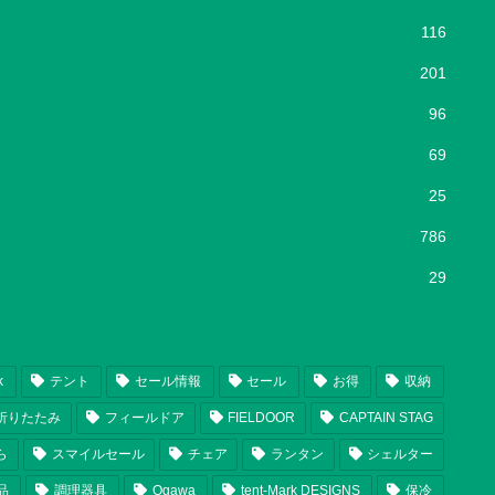
116
201
96
69
25
786
29
k
テント
セール情報
セール
お得
収納
折りたたみ
フィールドア
FIELDOOR
CAPTAIN STAG
ら
スマイルセール
チェア
ランタン
シェルター
品
調理器具
Ogawa
tent-Mark DESIGNS
保冷