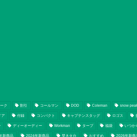
ピーク
割引
コールマン
DOD
Coleman
snow pea
ドア
付録
コンパクト
キャプテンスタッグ
ロゴス
ン
ディーオーディー
Workman
タープ
福袋
いつか
5年新商品
2024年新商品
焚き火台
おすすめ
2026年新商