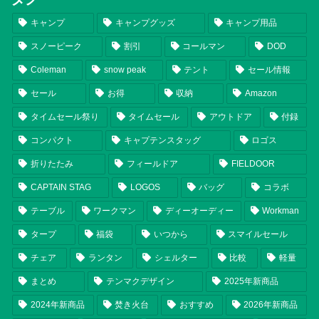
キャンプ
キャンプグッズ
キャンプ用品
スノーピーク
割引
コールマン
DOD
Coleman
snow peak
テント
セール情報
セール
お得
収納
Amazon
タイムセール祭り
タイムセール
アウトドア
付録
コンパクト
キャプテンスタッグ
ロゴス
折りたたみ
フィールドア
FIELDOOR
CAPTAIN STAG
LOGOS
バッグ
コラボ
テーブル
ワークマン
ディーオーディー
Workman
タープ
福袋
いつから
スマイルセール
チェア
ランタン
シェルター
比較
軽量
まとめ
テンマクデザイン
2025年新商品
2024年新商品
焚き火台
おすすめ
2026年新商品