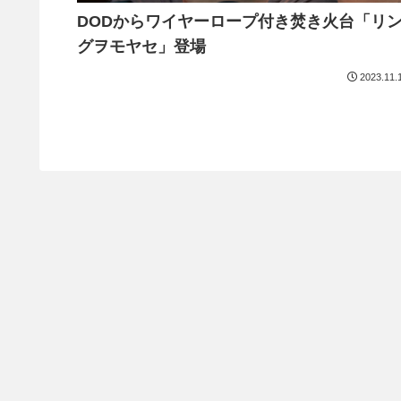
DODからワイヤーロープ付き焚き火台「リ
グヲモヤセ」登場
2023.11.