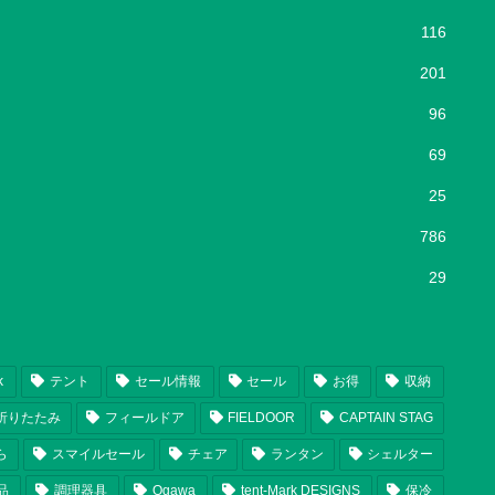
116
201
96
69
25
786
29
k
テント
セール情報
セール
お得
収納
折りたたみ
フィールドア
FIELDOOR
CAPTAIN STAG
ら
スマイルセール
チェア
ランタン
シェルター
品
調理器具
Ogawa
tent-Mark DESIGNS
保冷