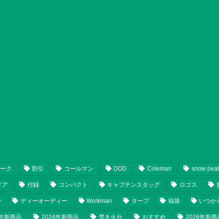
ピーク
割引
コールマン
DOD
Coleman
snow pea
ドア
付録
コンパクト
キャプテンスタッグ
ロゴス
ン
ディーオーディー
Workman
タープ
福袋
いつか
5年新商品
2024年新商品
焚き火台
おすすめ
2026年新商