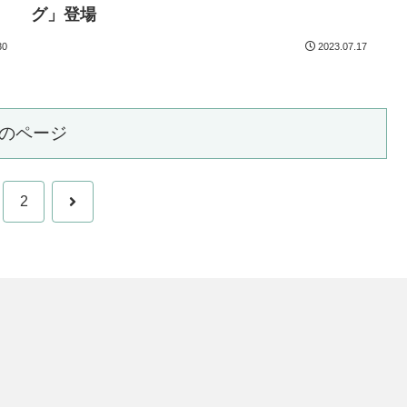
グ」登場
30
2023.07.17
のページ
次
2
へ