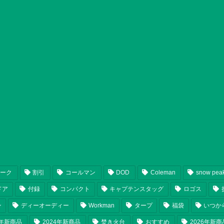
ピーク
割引
コールマン
DOD
Coleman
snow pea
ドア
付録
コンパクト
キャプテンスタッグ
ロゴス
ン
ディーオーディー
Workman
タープ
福袋
いつか
5年新商品
2024年新商品
焚き火台
おすすめ
2026年新商