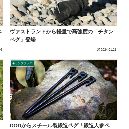
ペ
ヴァストランドから軽量で高強度の「チタン
ペグ」登場
03
2024.01.21
キャンプグッズ
DODからスチール製鍛造ペグ「鍛造人参ペ