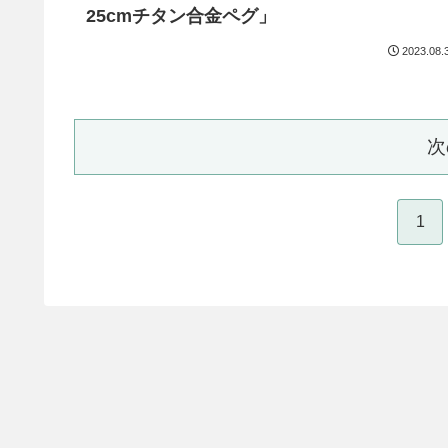
25cmチタン合金ペグ」
2023.08.
次
1