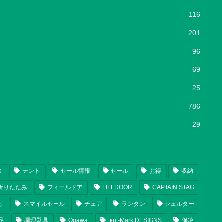
116
201
96
69
25
786
29
k
テント
セール情報
セール
お得
収納
折りたたみ
フィールドア
FIELDOOR
CAPTAIN STAG
ら
スマイルセール
チェア
ランタン
シェルター
品
調理器具
Ogawa
tent-Mark DESIGNS
保冷