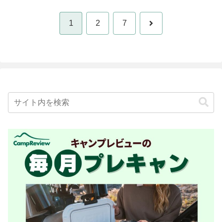
次
1
2
7
へ