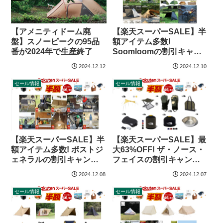
【アメニティドーム廃
【楽天スーパーSALE】半
盤】スノーピークの95品
額アイテム多数!
番が2024年で生産終了
Soomloomの割引キャン
プグッズ（24年12月）
2024.12.12
2024.12.10
セール情報
セール情報
【楽天スーパーSALE】半
【楽天スーパーSALE】最
額アイテム多数! ポストジ
大63%OFF! ザ・ノース・
ェネラルの割引キャンプ
フェイスの割引キャンプ
グッズ（24年12月）
グッズ（24年12月）
2024.12.08
2024.12.07
セール情報
セール情報