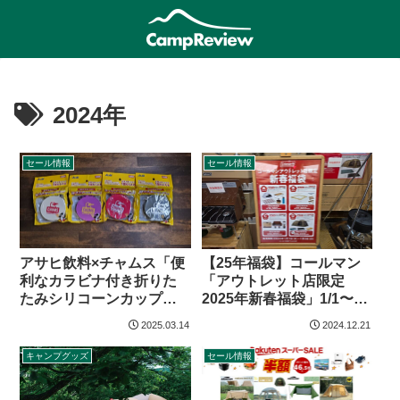
2024年
セール情報
セール情報
アサヒ飲料×チャムス「便
【25年福袋】コールマン
利なカラビナ付き折りた
「アウトレット店限定
たみシリコーンカップ」
2025年新春福袋」1/1〜販
がもらえるキャンペーン
売開始
2025.03.14
2024.12.21
【25年3月〜】
キャンプグッズ
セール情報