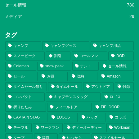
セール情報
786
メディア
29
タグ
キャンプ
キャンプグッズ
キャンプ用品
スノーピーク
割引
コールマン
DOD
Coleman
snow peak
テント
セール情報
セール
お得
収納
Amazon
タイムセール祭り
タイムセール
アウトドア
付録
コンパクト
キャプテンスタッグ
ロゴス
折りたたみ
フィールドア
FIELDOOR
CAPTAIN STAG
LOGOS
バッグ
コラボ
テーブル
ワークマン
ディーオーディー
Workman
タープ
福袋
いつから
スマイルセール