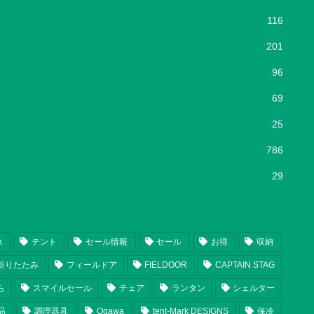
116
201
96
69
25
786
29
k
テント
セール情報
セール
お得
収納
折りたたみ
フィールドア
FIELDOOR
CAPTAIN STAG
ら
スマイルセール
チェア
ランタン
シェルター
品
調理器具
Ogawa
tent-Mark DESIGNS
保冷