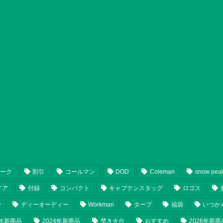
ピーク
割引
コールマン
DOD
Coleman
snow pea
ドア
付録
コンパクト
キャプテンスタッグ
ロゴス
ン
ディーオーディー
Workman
タープ
福袋
いつか
5年新商品
2024年新商品
焚き火台
おすすめ
2026年新商