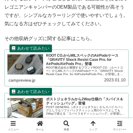
レゴニアンキャンパーのOEM製品である可能性が高そう
ですが、シンプルなカラーリングで使いやすいでしょう。
気になる方はぜひチェックしてみてください。
その他収納グッズに関する記事はこちら。
ROOT CO.からMILスペックのAirPodsケース
「GRAVITY Shock Resist Case Pro. for
AirPods/AirPods Pro」登場
ROOT株式会社が展開するブランドROOT CO.（ルートコ
ー）からMILスペックのAirPodsケース「GRAVITY Shock
Resist Case Pro. for AirPods/AirPods Pro」が登場しまし
た。アウトドアのタフな環境でも安心してAirPodsを持ち歩
2023.01.10
campreview.jp
くことができます。詳細をレビューします。
ポストジェネラルから2Way仕様の「スパイス＆
ティッシュバッグ」登場
POST GENERAL（ポストジェネラル）からスパイスバッ
グとしてもソフトパックティッシュ用のケースとしても
2Wayで使える「スパイス＆ティッシュバッグ」が登場しま
した。「ほりにし」のスパイスなら4本収納できます。詳細
をレビューします。
2022.11.19
campreview.jp
メニュー
ホーム
検索
トップ
サイドバー