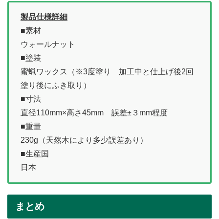
製品仕様詳細
■素材
ウォールナット
■塗装
蜜蝋ワックス（※3度塗り 加工中と仕上げ後2回
塗り後にふき取り）
■寸法
直径110mm×高さ45mm 誤差±３mm程度
■重量
230g（天然木により多少誤差あり）
■生産国
日本
まとめ