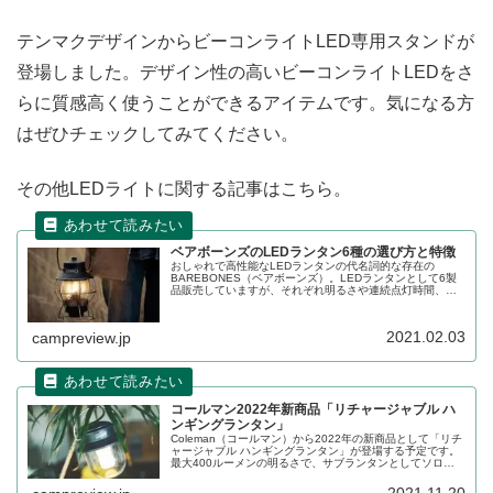
テンマクデザインからビーコンライトLED専用スタンドが
登場しました。デザイン性の高いビーコンライトLEDをさ
らに質感高く使うことができるアイテムです。気になる方
はぜひチェックしてみてください。
その他LEDライトに関する記事はこちら。
ベアボーンズのLEDランタン6種の選び方と特徴
おしゃれで高性能なLEDランタンの代名詞的な存在の
BAREBONES（ベアボーンズ）。LEDランタンとして6製
品販売していますが、それぞれ明るさや連続点灯時間、使
える電池の種別などに違いがあります。各製品の特徴と選
び方をレビューします。
2021.02.03
campreview.jp
コールマン2022年新商品「リチャージャブル ハ
ンギングランタン」
Coleman（コールマン）から2022年の新商品として「リチ
ャージャブル ハンギングランタン」が登場する予定です。
最大400ルーメンの明るさで、サブランタンとしてソロ、
ファミリーキャンプ両方に最適なLEDランタンです。詳細
をレビューします。