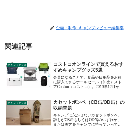
企画・制作: キャンプレビュー編集部
関連記事
コストコオンラインで買えるおす
キャンプグッズ
すめキャンプグッズ5選
会員になることで、食品や日用品をお得
に購入できるホールセール（卸売）スト
アCostco（コストコ）。2019年12月から
コストコオンラインも始まり、近くに店
舗がない方でも気軽に利用できるように
なりました。コストコオンラインで買え
カセットボンベ（CB缶/OD缶）の
キャンプグッズ
るおすすめキャンプグッズをご紹介しま
収納問題
す。
キャンプに欠かせないカセットボンベ。
誰もがCB缶もしくはOD缶のいずれか、
または両方をキャンプに持っていってる
のではないでしょうか。形が筒状である