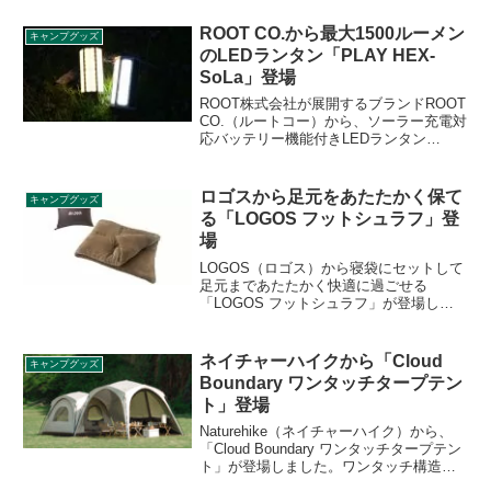
ため収納しにくく、出し入れや補充が必
要な点が課題です。収納しやすい専用ケ
ROOT CO.から最大1500ルーメン
キャンプグッズ
ースを購入したのでご紹介します。
のLEDランタン「PLAY HEX-
SoLa」登場
ROOT株式会社が展開するブランドROOT
CO.（ルートコー）から、ソーラー充電対
応バッテリー機能付きLEDランタン
「PLAY HEX-SoLa（プレイへクス-ソ
ラ）」が登場します。特徴的な六角形型
のLEDランタンです。詳細をレビューし
ロゴスから足元をあたたかく保て
キャンプグッズ
ます。
る「LOGOS フットシュラフ」登
場
LOGOS（ロゴス）から寝袋にセットして
足元まであたたかく快適に過ごせる
「LOGOS フットシュラフ」が登場しま
した。ダブルジッパー採用でブランケッ
トや腹巻きにもなり、収納時は便利なク
ッションにもなります。詳細をレビュー
ネイチャーハイクから「Cloud
キャンプグッズ
します。
Boundary ワンタッチタープテン
ト」登場
Naturehike（ネイチャーハイク）から、
「Cloud Boundary ワンタッチタープテン
ト」が登場しました。ワンタッチ構造で1
分で設営することができるタープテント