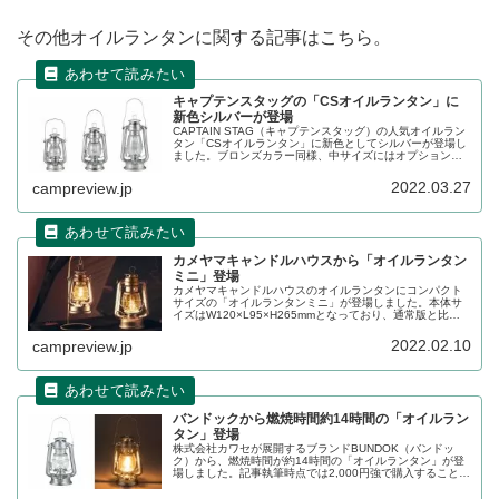
その他オイルランタンに関する記事はこちら。
キャプテンスタッグの「CSオイルランタン」に
新色シルバーが登場
CAPTAIN STAG（キャプテンスタッグ）の人気オイルラン
タン「CSオイルランタン」に新色としてシルバーが登場し
ました。ブロンズカラー同様、中サイズにはオプションと
して専用シェードが販売されます。詳細をレビューしま
す。
2022.03.27
campreview.jp
カメヤマキャンドルハウスから「オイルランタン
ミニ」登場
カメヤマキャンドルハウスのオイルランタンにコンパクト
サイズの「オイルランタンミニ」が登場しました。本体サ
イズはW120×L95×H265mmとなっており、通常版と比べ
てよりコンパクトになりました。詳細をレビューします。
2022.02.10
campreview.jp
バンドックから燃焼時間約14時間の「オイルラン
タン」登場
株式会社カワセが展開するブランドBUNDOK（バンドッ
ク）から、燃焼時間が約14時間の「オイルランタン」が登
場しました。記事執筆時点では2,000円強で購入することが
でき、手に入れやすい価格帯での販売です。詳細をレビュ
ーします。