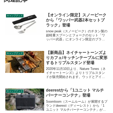
【オンライン限定】スノーピーク
キャンプグッズ
から「ワッパー武器2本セットブ
ラック」登場
snow peak（スノーピーク）のチタン製の
超軽量スプーンとフォークのセット「ワ
ッパー武器」にオンライン限定のブラッ
クカラーバージョンが登場します。スプ
ーン、フォーク自体はこれまでと同様で
すが、収納ケースがブラックに変更され
【新商品】ネイチャートーンズよ
キャンプグッズ
ています。詳細をレビューします。
りカフェ/キッチンテーブルに変形
するトリプルスタンド登場
2020年11月10日より、Nature Tones（ネ
イチャートーンズ）よりトリプルスタン
ドが販売開始されます。ウッドとアイア
ンの質感がおしゃれなネイチャートーン
ズの商品は早々に売り切れてしまう可能
性が高いため、気になる詳細をレビュー
deerestから「1ユニット マルチ
キャンプグッズ
します。
バーナーコンテナ」登場
Soomloom（スームルーム）が展開するブ
ランドdeerest（ディーレスト）から「1
ユニット マルチバーナーコンテナ」が登