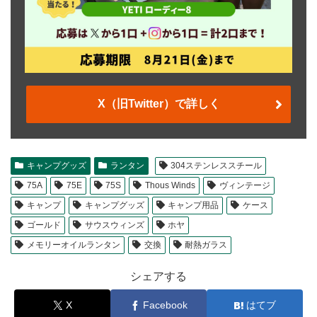
X（旧Twitter）で詳しく
キャンプグッズ
ランタン
304ステンレススチール
75A
75E
75S
Thous Winds
ヴィンテージ
キャンプ
キャンプグッズ
キャンプ用品
ケース
ゴールド
サウスウィンズ
ホヤ
メモリーオイルランタン
交換
耐熱ガラス
シェアする
X
Facebook
はてブ