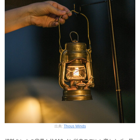
出典:
Thous Winds