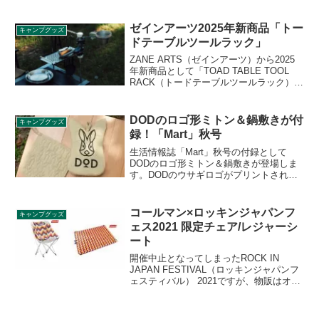
場しました。snow peak（スノーピーク）
のIGT規格1ユニットサイズのコンテナ
で、フラットバーナーやアクセサリー類
ゼインアーツ2025年新商品「トー
キャンプグッズ
をまとめて収納できるオックスフォード
ドテーブルツールラック」
生地を採用した収納バッグです。詳細を
レビューします。
ZANE ARTS（ゼインアーツ）から2025
年新商品として「TOAD TABLE TOOL
RACK（トードテーブルツールラック）」
が登場しました。ターナー、レードル、
トングなどのキッチンツールをハンギン
グできるラックです。2025年9月下旬〜10
DODのロゴ形ミトン＆鍋敷きが付
キャンプグッズ
月下旬発売予定です。詳細をレビューし
録！「Mart」秋号
ます。
生活情報誌「Mart」秋号の付録として
DODのロゴ形ミトン＆鍋敷きが登場しま
す。DODのウサギロゴがプリントされた
ミトンと、ウサギキルティングが表面に
ズラリと並んだ鍋敷きが付録としてゲッ
トできます。詳細をレビューします。
コールマン×ロッキンジャパンフ
キャンプグッズ
ェス2021 限定チェア/レジャーシ
ート
開催中止となってしまったROCK IN
JAPAN FESTIVAL（ロッキンジャパンフ
ェスティバル） 2021ですが、物販はオン
ラインで行われることになりました。人
気のアウトドアブランドColeman（コー
ルマン）との限定コラボチェアとレジャ