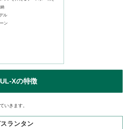
収納
デル
リーン
L-Xの特徴
見ていきます。
ガスランタン