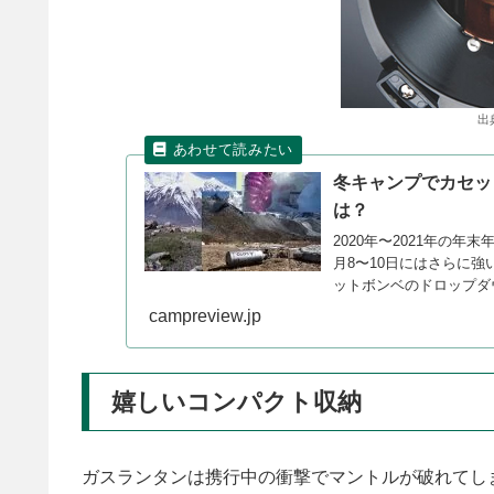
出
冬キャンプでカセッ
は？
2020年〜2021年の
月8〜10日にはさらに
ットボンベのドロップダ
策をご紹介します。
campreview.jp
嬉しいコンパクト収納
ガスランタンは携行中の衝撃でマントルが破れてし