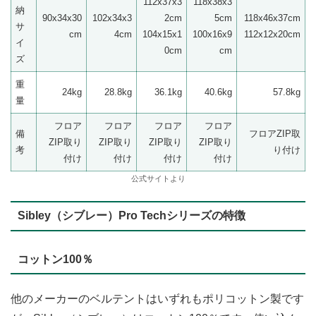
112x37x3
118x38x3
納
90x34x30
102x34x3
2cm
5cm
118x46x37cm
サ
cm
4cm
104x15x1
100x16x9
112x12x20cm
イ
0cm
cm
ズ
重
24kg
28.8kg
36.1kg
40.6kg
57.8kg
量
フロア
フロア
フロア
フロア
備
フロアZIP取
ZIP取り
ZIP取り
ZIP取り
ZIP取り
考
り付け
付け
付け
付け
付け
公式サイトより
Sibley（シブレー）Pro Techシリーズの特徴
コットン100％
他のメーカーのベルテントはいずれもポリコットン製です