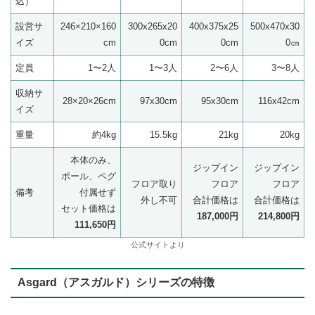
込）
設営サ
246×210×160
300x265x20
400x375x25
500x470x30
イズ
cm
0cm
0cm
0㎝
定員
1〜2人
1〜3人
2〜6人
3〜8人
収納サ
28×20×26cm
97x30cm
95x30cm
116x42cm
イズ
重量
約4kg
15.5kg
21kg
20kg
本体のみ、
ジップイン
ジップイン
ポール、ペグ
フロア取り
フロア
フロア
備考
付属せず
外し不可
合計価格は
合計価格は
セット価格は
187,000円
214,800円
111,650円
公式サイトより
Asgard（アスガルド）シリーズの特徴