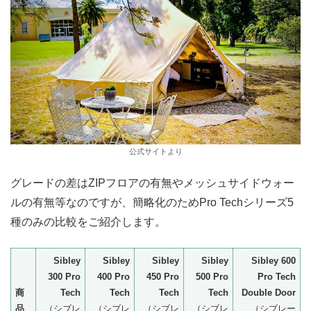
公式サイトより
グレードの差はZIPフロアの有無やメッシュサイドウォー
ルの有無等なのですが、簡略化のためPro Techシリーズ5
種のみの比較をご紹介します。
Sibley
Sibley
Sibley
Sibley
Sibley 600
300 Pro
400 Pro
450 Pro
500 Pro
Pro Tech
商
Tech
Tech
Tech
Tech
Double Door
品
（シブレ
（シブレ
（シブレ
（シブレ
（シブレー