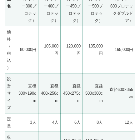
名
ー300プ
ー400プ
ー450プ
ー500プ
600プロテッ
ロテッ
ロテッ
ロテッ
ロテッ
クダブルド
ク）
ク）
ク）
ク）
ア）
価
格
（
105,000
120,000
135,000
80,000円
165,000円
税
円
円
円
込
）
設
営
直径
直径
直径
直径
直径600×355
サ
300×190c
400x250c
450x275c
500x300c
㎝
イ
m
m
m
m
ズ
定
3人
4人
6人
8人
12人
員
収