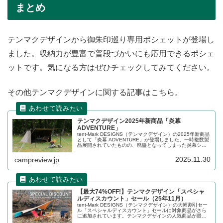
まとめ
テンマクデザインから御朱印巡り専用ポシェットが登場し
ました。収納力が豊富で普段づかいにも応用できるポシェ
ットです。気になる方はぜひチェックしてみてください。
その他テンマクデザインに関する記事はこちら。
テンマクデザイン2025年新商品「炎幕
ADVENTURE」
tent-Mark DESIGNS（テンマクデザイン）の2025年新商品
として「炎幕 ADVENTURE」が登場しました。一時複数製
品展開されていたものの、廃盤となってしまった炎幕シリ
ーズが、フルスペック仕様に進化して再び登場しました。
詳細をレビューします。
2025.11.30
campreview.jp
【最大74%OFF!】テンマクデザイン「スペシャ
ルディスカウント」セール（25年11月）
tent-Mark DESIGNS（テンマクデザイン）の大幅割引セー
ル「スペシャルディスカウント」セールに対象商品がさら
に追加されています。テンマクデザインの人気商品が最大
74%割り引かれており、大変お得なセールです。詳細をレ