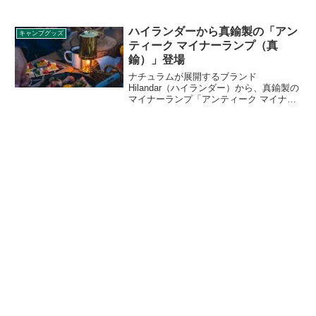
カテゴリの詳細と特徴をご紹介しました
が、今回は特に燃料としてガソリンを使
う分離型シングルバーナーのオススメ商
ハイランダーから真鍮製の「アン
キャンプグッズ
品を紹介したいと思います。
ティーク マイナーランプ（真
鍮）」登場
ナチュラムが展開するブランド
Hilandar（ハイランダー）から、真鍮製の
マイナーランプ「アンティーク マイナー
ランプ（真鍮）」が登場しました。アン
ティークデザインのレトロなランタン
で、2022年6月上旬発送予定となっていま
す。詳細をレビューします。