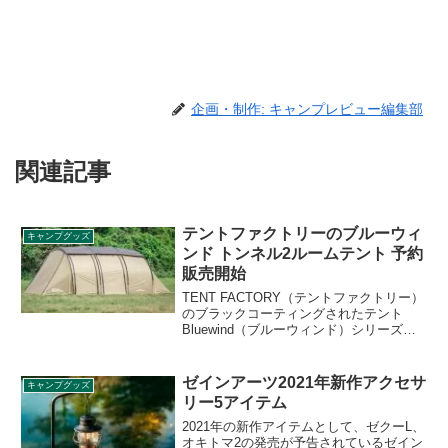
企画・制作: キャンプレビュー編集部
関連記事
テントファクトリーのブルーウィ
キャンプグッズ
ンド トンネル2ルームテント 予約
販売開始
TENT FACTORY（テントファクトリー）
のブラックコーティングされたテント
Bluewind（ブルーウィンド）シリーズに
新たにトンネル2ルームテントが登場しま
した。2021年6月17日よりナチュラムで予
約販売が始まっています。詳細をレビュ
ゼインアーツ2021年新作アクセサ
キャンプグッズ
ーします。
リー5アイテム
2021年の新作アイテムとして、ゼクーL、
オキトマ2の発売が予告されているゼイン