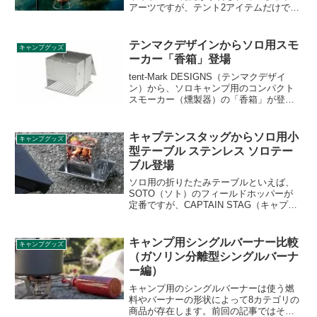
アーツですが、テント2アイテムだけでな
く、アクセサリーも5アイテム新たに登場
します。グラートステイク、グラートハ
ンマー、コズハンガー、オズハンガー、
テンマクデザインからソロ用スモ
キャンプグッズ
ステンレスシェラカップの詳細をレビュ
ーカー「香箱」登場
ーします。
tent-Mark DESIGNS（テンマクデザイ
ン）から、ソロキャンプ用のコンパクト
スモーカー（燻製器）の「香箱」が登場
しました。広げて網を入れるだけの簡単
設計で、1人用に十分な大きさとなってい
ます。詳細をレビューします。
キャプテンスタッグからソロ用小
キャンプグッズ
型テーブル ステンレス ソロテー
ブル登場
ソロ用の折りたたみテーブルといえば、
SOTO（ソト）のフィールドホッパーが
定番ですが、CAPTAIN STAG（キャプテ
ンスタッグ）からも同様の折りたたみテ
ーブル「ステンレス ソロテーブル」が登
場しました。詳細をレビューします。
キャンプ用シングルバーナー比較
キャンプグッズ
（ガソリン分離型シングルバーナ
ー編）
キャンプ用のシングルバーナーは使う燃
料やバーナーの形状によって8カテゴリの
商品が存在します。前回の記事ではその