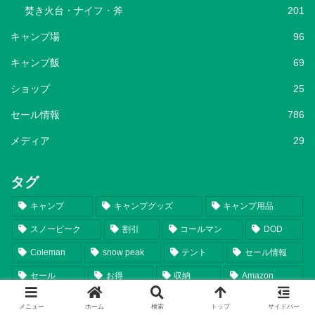
焚き火台・ナイフ・斧
201
キャンプ場
96
キャンプ飯
69
ショップ
25
セール情報
786
メディア
29
タグ
キャンプ
キャンプグッズ
キャンプ用品
スノーピーク
割引
コールマン
DOD
Coleman
snow peak
テント
セール情報
セール
お得
収納
Amazon
タイムセール祭り
タイムセール
アウトドア
付録
メニュー
ホーム
検索
トップ
サイドバー