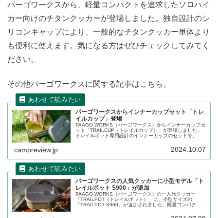
パーゴワークスから、軽量コンパクトを追求したソロハイ
カー向けのチタンクッカーが登場しました。独自設計のシ
リコンキャップにより、一般的なチタンクッカー単体より
も便利に使えます。気になる方はぜひチェックしてみてく
ださい。
その他パーゴワークスに関する記事はこちら。
パーゴワークスからインナーカップセット「トレ
イルカップ」登場
PAAGO WORKS（パーゴワークス）からインナーカップセ
ット「TRAILCUP（トレイルカップ）」が登場しました。
トレイルポット専用設計のインナーカップのセットで、ト
レイルポットユーザーはもとより、多くのハイカーに使っ
てもらえるようにデザインされたカップセットです。詳細
2024.10.07
campreview.jp
をレビューします。
パーゴワークスの人気クッカーに小型モデル「ト
レイルポット S900」が追加
PAAGO WORKS（パーゴワークス）の一人旅クッカー
「TRAILPOT（トレイルポット）」に、小型サイズの
「TRAILPOT S900」が追加されました。軽量コンパクト
なソロモデルで、重量は225g、収納サイズは
156×107×80mmとコンパクトです。詳細をレビューしま