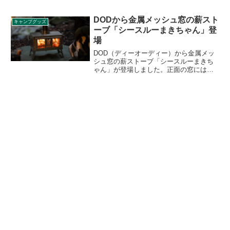
年の製品価格を改定することを発表しま
した。2023年2月1日より適用されます。
詳細をレビューします。
DODから金属メッシュ窓の薪スト
キャンプグッズ
ーブ「シースルーまきちゃん」登
場
DOD（ディーオーディー）から金属メッ
シュ窓の薪ストーブ「シースルーまきち
ゃん」が登場しました。正面の窓には金
属メッシュが採用されており、窓が曇る
ことなく炎が見やすい薪ストーブです。
煙や炎の逆流が発生しにくい構造に仕上
げられています。詳細をレビューしま
す。