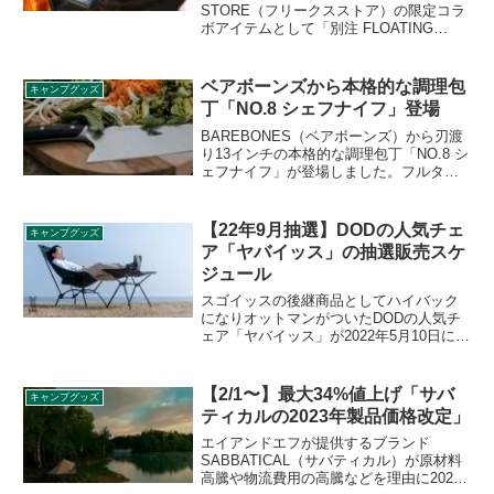
STORE（フリークスストア）の限定コラ
ボアイテムとして「別注 FLOATING
PHONE PROTECT CASE（フローティン
グ フォーンプロテクト ケース）」が登場
しました。防水性と防塵性が高く、海や
ベアボーンズから本格的な調理包
キャンプグッズ
川、プールなどで安心してスマートフォ
丁「NO.8 シェフナイフ」登場
ンを携帯できます。詳細をレビューしま
す。
BAREBONES（ベアボーンズ）から刃渡
り13インチの本格的な調理包丁「NO.8 シ
ェフナイフ」が登場しました。フルタン
グ構造で安定性が高く、ステンレス製の
ブレードは鋭い切れ味を実現していま
す。詳細をレビューします。
【22年9月抽選】DODの人気チェ
キャンプグッズ
ア「ヤバイッス」の抽選販売スケ
ジュール
スゴイッスの後継商品としてハイバック
になりオットマンがついたDODの人気チ
ェア「ヤバイッス」が2022年5月10日に発
売され、1時間足らずで完売してしまいま
した。2次ロット以降は抽選販売形式とな
ります。詳細をレビューします。
【2/1〜】最大34%値上げ「サバ
キャンプグッズ
ティカルの2023年製品価格改定」
エイアンドエフが提供するブランド
SABBATICAL（サバティカル）が原材料
高騰や物流費用の高騰などを理由に2023