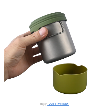
出典:
PAAGO WORKS