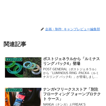
企画・制作: キャンプレビュー編集部
関連記事
ポストジェネラルから「ルミナス
キャンプグッズ
リング パック4」登場
POST GENERAL（ポストジェネラル）
から「LUMINOUS RING -PACK4-（ルミ
ナスリング パック4）」が登場しまし
た。柔らかく軽やかなシリコン素材のマ
ルチリング4枚セットで、フライングディ
スクとして飛ばして遊ぶのはもちろん、
ナンガ×フリークスストア「別注
キャンプグッズ
缶飲料に取り付ければ目印になる缶マー
フローティング フォーンプロテク
カーになります。詳細をレビューしま
ト ケース」
す。
NANGA（ナンガ）とFREAK’S