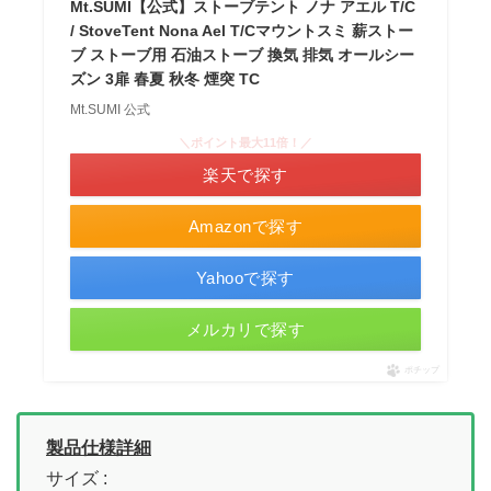
Mt.SUMI【公式】ストーブテント ノナ アエル T/C
/ StoveTent Nona Ael T/Cマウントスミ 薪ストー
ブ ストーブ用 石油ストーブ 換気 排気 オールシー
ズン 3扉 春夏 秋冬 煙突 TC
Mt.SUMI 公式
＼ポイント最大11倍！／
楽天で探す
Amazonで探す
Yahooで探す
メルカリで探す
ポチップ
製品仕様詳細
サイズ :