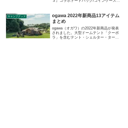
３』コラボトートバッグ/コインケース」
が登場しました。TVアニメ 『ゆるキャン
△ SEASON３』 とワークマンのコラボ
グッズで、2024年3月中旬から店舗限定販
ogawa 2022年新商品13アイテム
キャンプグッズ
売となります。詳細をレビューします。
まとめ
ogawa（オガワ）の2022年新商品が発表
されました。大型ドームテント「クーポ
ラ」を含むテント・シェルター・タープ
がなんと11種も追加されます。また、他
にもコットが2種新たに登場します。詳細
をレビューします。