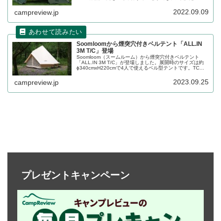
形の大型ベンチレーションを備えています。詳細をレビュ
ーします。
2022.09.09
campreview.jp
Soomloomから煙突穴付きベルテント「ALL.IN
3M T/C」登場
Soomloom（スームルーム）から煙突穴付きベルテント
「ALL.IN 3M T/C」が登場しました。展開時のサイズは約
ɸ340cmxH220cmで4人で使えるベル型テントです。TC素
材で火の粉や結露に強く、煙突穴も予め備え付けられてい
るため冬キャンプにも最適です。詳細をレビューします。
2023.09.25
campreview.jp
プレゼントキャンペーン