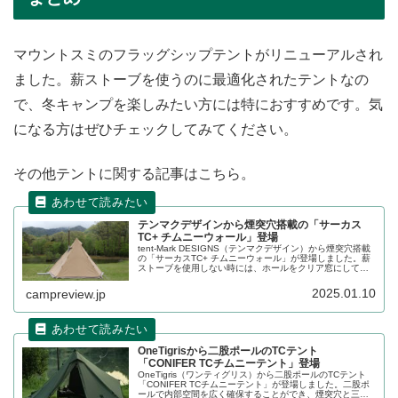
マウントスミのフラッグシップテントがリニューアルされ
ました。薪ストーブを使うのに最適化されたテントなの
で、冬キャンプを楽しみたい方には特におすすめです。気
になる方はぜひチェックしてみてください。
その他テントに関する記事はこちら。
テンマクデザインから煙突穴搭載の「サーカス
TC+ チムニーウォール」登場
tent-Mark DESIGNS（テンマクデザイン）から煙突穴搭載
の「サーカスTC+ チムニーウォール」が登場しました。薪
ストーブを使用しない時には、ホールをクリア窓にして採
光できる機能を設け、1年中快適に使うことができるワンポ
ールテントです。詳細をレビューします。
2025.01.10
campreview.jp
OneTigrisから二股ポールのTCテント
「CONIFER TCチムニーテント」登場
OneTigris（ワンティグリス）から二股ポールのTCテント
「CONIFER TCチムニーテント」が登場しました。二股ポ
ールで内部空間を広く確保することができ、煙突穴と三角