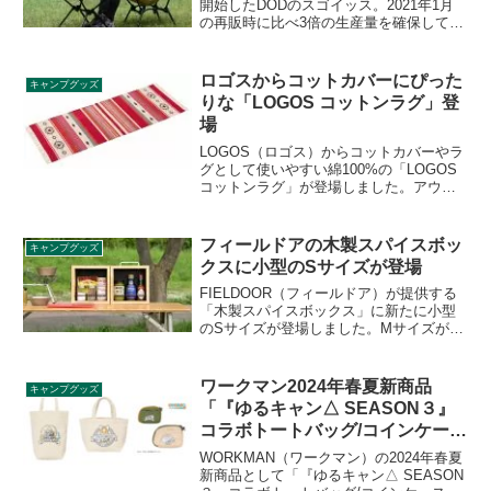
開始したDODのスゴイッス。2021年1月
の再販時に比べ3倍の生産量を確保してい
たとのことですが、カーキは50分足ら
ず、タンは1時間強で売り切れてしまいま
した。次回入荷日は6月中旬ごろです。今
ロゴスからコットカバーにぴった
キャンプグッズ
回の再販を振り返ります。
りな「LOGOS コットンラグ」登
場
LOGOS（ロゴス）からコットカバーやラ
グとして使いやすい綿100%の「LOGOS
コットンラグ」が登場しました。アウト
ドアシーンで合わせやすいネイティブ柄
で、カラーは3色展開です。詳細をレビュ
ーします。
フィールドアの木製スパイスボッ
キャンプグッズ
クスに小型のSサイズが登場
FIELDOOR（フィールドア）が提供する
「木製スパイスボックス」に新たに小型
のSサイズが登場しました。Mサイズが
(約)55.5cm×10cm×37cmだったのに対
し、Sサイズは(約)42cm×8cm×22cmと、
小回りがきくサイズ感となっています。
ワークマン2024年春夏新商品
キャンプグッズ
詳細をレビューします。
「『ゆるキャン△ SEASON３』
コラボトートバッグ/コインケー
ス」
WORKMAN（ワークマン）の2024年春夏
新商品として「『ゆるキャン△ SEASON