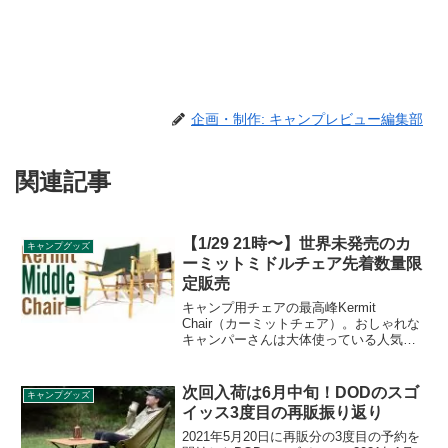
企画・制作: キャンプレビュー編集部
関連記事
【1/29 21時〜】世界未発売のカ
キャンプグッズ
ーミットミドルチェア先着数量限
定販売
キャンプ用チェアの最高峰Kermit
Chair（カーミットチェア）。おしゃれな
キャンパーさんは大体使っている人気の
チェアですが、長らく欠品状態が続いて
いました。そんな中突然アナウンスされ
た世界未発売のカーミットミドルチェア
次回入荷は6月中旬！DODのスゴ
キャンプグッズ
が2021年1月29日21時から先着数量限定
イッス3度目の再販振り返り
販売されます。
2021年5月20日に再販分の3度目の予約を